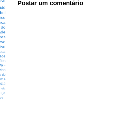
sil
Postar um comentário
idó
bol
dico
tica
 do
ade
res
eve
ivo
eca
dade
ções
PRF
cias
s do
014
012
heia
TIÇA
eo