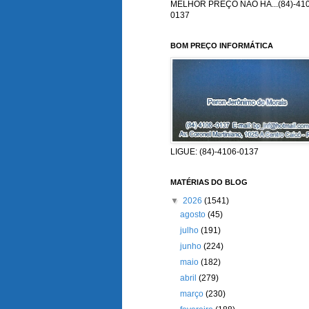
MELHOR PREÇO NÃO HÁ...(84)-410
0137
BOM PREÇO INFORMÁTICA
LIGUE: (84)-4106-0137
MATÉRIAS DO BLOG
▼
2026
(1541)
agosto
(45)
julho
(191)
junho
(224)
maio
(182)
abril
(279)
março
(230)