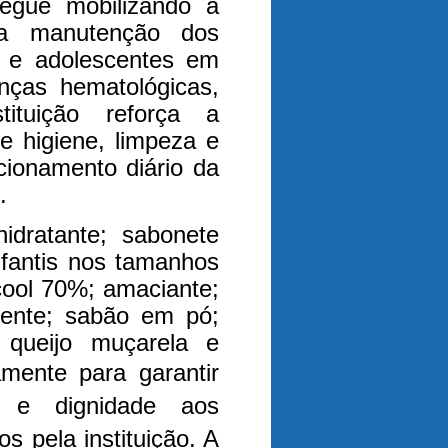
egue mobilizando a
 a manutenção dos
s e adolescentes em
nças hematológicas,
ituição reforça a
e higiene, limpeza e
cionamento diário da
.
hidratante; sabonete
infantis nos tamanhos
ool 70%; amaciante;
rgente; sabão em pó;
queijo muçarela e
mente para garantir
r e dignidade aos
s pela instituição. A