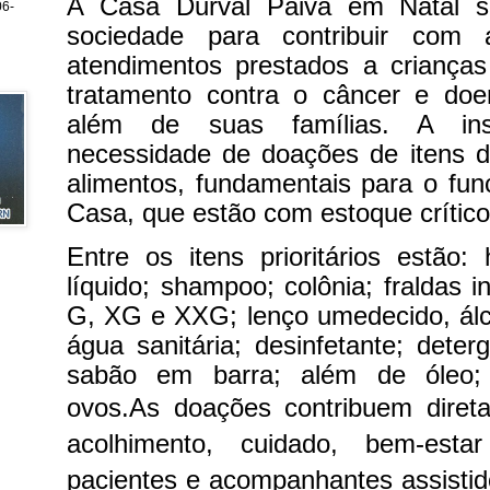
A Casa Durval Paiva em Natal s
6-
sociedade para contribuir com
atendimentos prestados a criança
tratamento contra o câncer e doe
além de suas famílias. A inst
necessidade de doações de itens d
alimentos, fundamentais para o fun
Casa, que estão com estoque crítico
Entre os itens prioritários estão: 
líquido; shampoo; colônia; fraldas 
G, XG e XXG; lenço umedecido, álc
água sanitária; desinfetante; dete
sabão em barra; além de óleo; 
ovos.
As doações contribuem direta
acolhimento, cuidado, bem-esta
pacientes e acompanhantes assistido