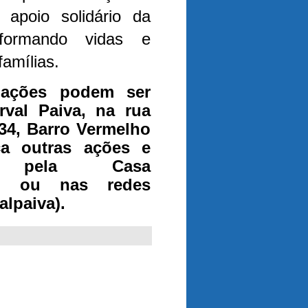
apoio solidário da
sformando vidas e
famílias.
oações podem ser
val Paiva, na rua
34, Barro Vermelho
ça outras ações e
os pela Casa
r
ou nas redes
alpaiva).