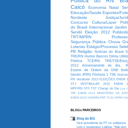
Política do RN
Bra
Caicó
Economia
Natal
Ser
Educação/Saúde
Esportes/Fute
Nordeste
Justiça/Jurí
Concurso
Cultura/Lazer
Polí
do Brasil
Internacional
Jardim
Seridó
Eleição 2012
Publicid
TRT/MPRN
Professo
Segurança Pública
Chuva
Gr
Loterias
Estágio/Processo Selet
PB
Religião
Notícias do Brasil
S
TRE/RN
Humor
Bancos
Dilma
Utili
Pública
TCE/RN
TRE/TSE/Elei
2012
Aniversariante do dia...
I
Exame de Ordem da OAB
Notí
Gerais
JFRN
Fórmula 1
TSE
Notícia
RN
Vestibular 2013
ELEIÇÕES
ENEM 2
STJ
VESTIBULAR 2015
ENEM 2
MPF/RN
STF
TST
Charge do Dia
Lua c
TRF
ENEM 2013
MINISTÉRIO DA JUS
ENEM 2O15
OAB/RN
PRF
TCJU
UFRN
Víd
BLOGs PARCEIROS
Blog do BG
Vice-presidente do PT se solidariza
com o ‘espartano’ Lulinha: “Não tem