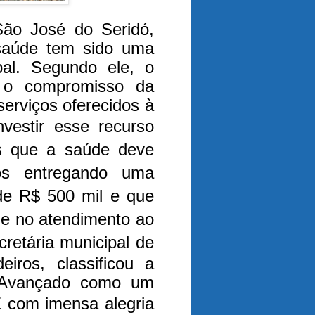
São José do Seridó,
saúde tem sido uma
pal. Segundo ele, o
a o compromisso da
erviços oferecidos à
nvestir esse recurso
s que a saúde deve
os entregando uma
de R$ 500 mil e que
de no atendimento ao
cretária municipal de
iros, classificou a
 Avançado como um
É com imensa alegria