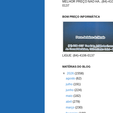
MELHOR PREÇO NÃO HÁ...(84)-410
0137
BOM PREÇO INFORMÁTICA
LIGUE: (84)-4106-0137
MATÉRIAS DO BLOG
▼
2026
(1558)
agosto
(62)
julho
(191)
junho
(224)
maio
(182)
abril
(279)
março
(230)