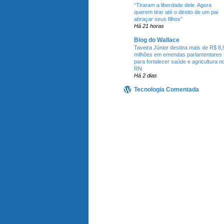
“Tiraram a liberdade dele. Agora
querem tirar até o direito de um pai
abraçar seus filhos”
Há 21 horas
Blog do Wallace
Taveira Júnior destina mais de R$ 8,
milhões em emendas parlamentares
para fortalecer saúde e agricultura n
RN
Há 2 dias
Tecnologia Comentada