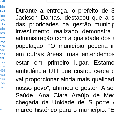
sil
idó
Durante a entrega, o prefeito de 
bol
dico
Jackson Dantas, destacou que a 
tica
das prioridades da gestão munici
 do
ade
investimento realizado demonstr
res
administração com a qualidade dos s
eve
ivo
população.
“O município poderia i
eca
dade
em outras áreas, mas entendemo
ções
PRF
estar em primeiro lugar. Estam
cias
s do
ambulância UTI que custou cerca 
014
012
vai proporcionar ainda mais qualida
heia
TIÇA
nosso povo”, afirmou o gestor.
A se
eo
Saúde, Ana Clara Araújo de Mede
chegada da Unidade de Suporte
marco histórico para o município.
“
ta