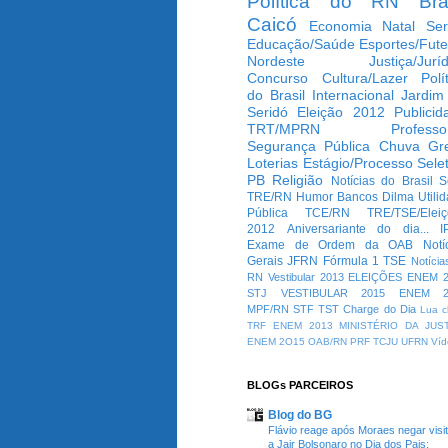
Política do RN
Bra
Caicó
Economia
Natal
Ser
Educação/Saúde
Esportes/Fute
Nordeste
Justiça/Jurí
Concurso
Cultura/Lazer
Polí
do Brasil
Internacional
Jardim
Seridó
Eleição 2012
Publicid
TRT/MPRN
Professo
Segurança Pública
Chuva
Gr
Loterias
Estágio/Processo Selet
PB
Religião
Notícias do Brasil
S
TRE/RN
Humor
Bancos
Dilma
Utili
Pública
TCE/RN
TRE/TSE/Elei
2012
Aniversariante do dia...
I
Exame de Ordem da OAB
Notí
Gerais
JFRN
Fórmula 1
TSE
Notícia
RN
Vestibular 2013
ELEIÇÕES
ENEM 2
STJ
VESTIBULAR 2015
ENEM 2
MPF/RN
STF
TST
Charge do Dia
Lua c
TRF
ENEM 2013
MINISTÉRIO DA JUS
ENEM 2O15
OAB/RN
PRF
TCJU
UFRN
Víd
BLOGs PARCEIROS
Blog do BG
Flávio reage após Moraes negar visi
a Jair Bolsonaro no Dia dos Pais: