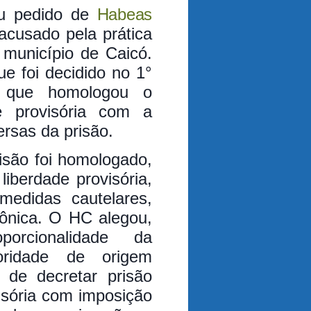
u pedido de
Habeas
acusado pela prática
 município de Caicó.
e foi decidido no 1°
, que homologou o
e provisória com a
ersas da prisão.
isão foi homologado,
liberdade provisória,
medidas cautelares,
rônica. O HC alegou,
porcionalidade da
ridade de origem
 de decretar prisão
isória com imposição