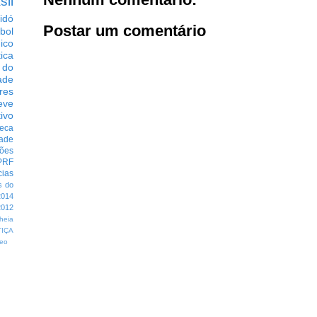
sil
idó
Postar um comentário
bol
dico
tica
 do
ade
res
eve
ivo
eca
dade
ções
PRF
cias
s do
014
012
heia
TIÇA
eo