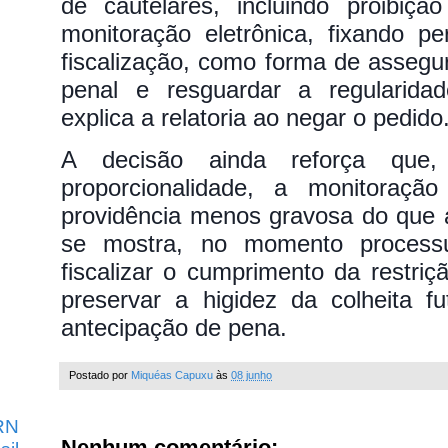
de cautelares, incluindo proibiç
monitoração eletrônica, fixando p
fiscalização, como forma de assegur
penal e resguardar a regularidad
explica a relatoria ao negar o pedido
A decisão ainda reforça que
proporcionalidade, a monitoração 
providência menos gravosa do que a
se mostra, no momento processu
fiscalizar o cumprimento da restri
preservar a higidez da colheita f
antecipação de pena.
Postado por
Miquéas Capuxu
às
08 junho
RN
Nenhum comentário: