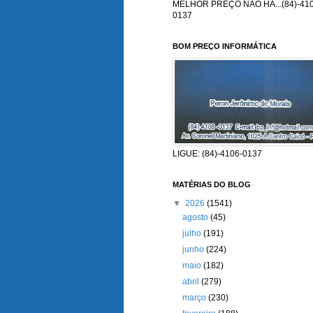
MELHOR PREÇO NÃO HÁ...(84)-410
0137
BOM PREÇO INFORMÁTICA
LIGUE: (84)-4106-0137
MATÉRIAS DO BLOG
▼
2026
(1541)
agosto
(45)
julho
(191)
junho
(224)
maio
(182)
abril
(279)
março
(230)