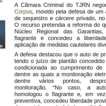
6-
A Câmara Criminal do TJRN nego
Corpus
, movido pela defesa de um 
de sequestro e cárcere privado, no
O recurso pretendia a reforma do qu
Núcleo Regional das Garantias
flagrante e concedeu a liberdad
aplicação de medidas cautelares div
A defesa destacou que o auto de pr
tendo o juízo de plantão concedido 
condicionada ao cumprimento de 
dentre as quais a monitoração elet
dentre vários pontos, despro
monitoração.
“No caso, a auto
homologou o flagrante e, em vez
preventiva, concedeu liberdade prov