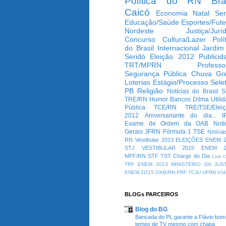
Política do RN
Bra
Caicó
Economia
Natal
Ser
Educação/Saúde
Esportes/Fute
Nordeste
Justiça/Jurí
Concurso
Cultura/Lazer
Polí
do Brasil
Internacional
Jardim
Seridó
Eleição 2012
Publicid
TRT/MPRN
Professo
Segurança Pública
Chuva
Gr
Loterias
Estágio/Processo Selet
PB
Religião
Notícias do Brasil
S
TRE/RN
Humor
Bancos
Dilma
Utili
Pública
TCE/RN
TRE/TSE/Elei
2012
Aniversariante do dia...
I
Exame de Ordem da OAB
Notí
Gerais
JFRN
Fórmula 1
TSE
Notícia
RN
Vestibular 2013
ELEIÇÕES
ENEM 2
STJ
VESTIBULAR 2015
ENEM 2
MPF/RN
STF
TST
Charge do Dia
Lua c
TRF
ENEM 2013
MINISTÉRIO DA JUS
ENEM 2O15
OAB/RN
PRF
TCJU
UFRN
Víd
BLOGs PARCEIROS
Blog do BG
Bancada do PL garante a Flávio bom
tempo de TV mesmo com chapa