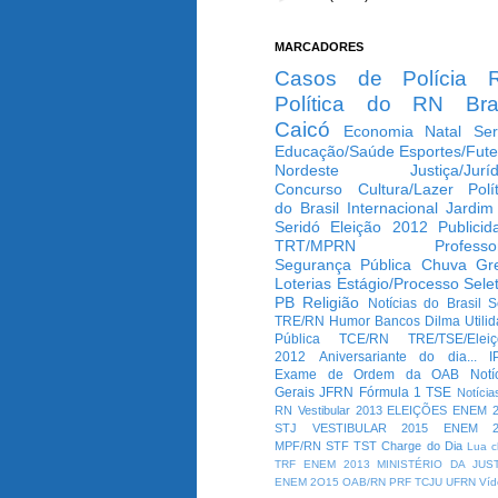
MARCADORES
Casos de Polícia
Política do RN
Bra
Caicó
Economia
Natal
Ser
Educação/Saúde
Esportes/Fute
Nordeste
Justiça/Jurí
Concurso
Cultura/Lazer
Polí
do Brasil
Internacional
Jardim
Seridó
Eleição 2012
Publicid
TRT/MPRN
Professo
Segurança Pública
Chuva
Gr
Loterias
Estágio/Processo Selet
PB
Religião
Notícias do Brasil
S
TRE/RN
Humor
Bancos
Dilma
Utili
Pública
TCE/RN
TRE/TSE/Elei
2012
Aniversariante do dia...
I
Exame de Ordem da OAB
Notí
Gerais
JFRN
Fórmula 1
TSE
Notícia
RN
Vestibular 2013
ELEIÇÕES
ENEM 2
STJ
VESTIBULAR 2015
ENEM 2
MPF/RN
STF
TST
Charge do Dia
Lua c
TRF
ENEM 2013
MINISTÉRIO DA JUS
ENEM 2O15
OAB/RN
PRF
TCJU
UFRN
Víd