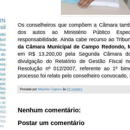
RN
Os conselheiros que compõem a Câmara tam
sil
dos autos ao Ministério Público Espe
idó
responsabilidade. Ainda cabe recurso ao Tribu
bol
dico
da Câmara Municipal de Campo Redondo, M
tica
em R$ 13.200,00 pela Segunda Câmara do
 do
ade
divulgação do Relatório de Gestão Fiscal n
res
Resolução nº 012/2007, referente ao 1º bi
eve
ivo
processo foi relato pelo conselheiro convocado
eca
dade
ções
Postado por
Miquéas Capuxu
às
02 outubro
PRF
cias
s do
014
Nenhum comentário:
012
heia
Postar um comentário
TIÇA
eo