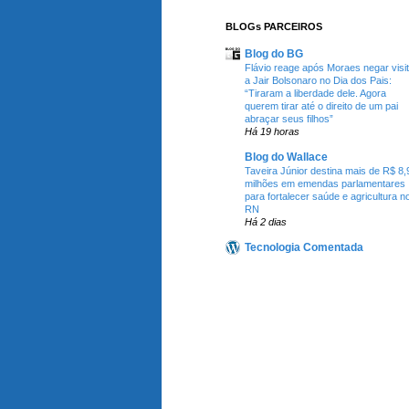
BLOGs PARCEIROS
Blog do BG
Flávio reage após Moraes negar visi
a Jair Bolsonaro no Dia dos Pais:
“Tiraram a liberdade dele. Agora
querem tirar até o direito de um pai
abraçar seus filhos”
Há 19 horas
Blog do Wallace
Taveira Júnior destina mais de R$ 8,
milhões em emendas parlamentares
para fortalecer saúde e agricultura n
RN
Há 2 dias
Tecnologia Comentada