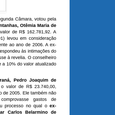
egunda Câmara, votou pela
ontanhas, Otêmia Maria de
valor de R$ 162.781,92. A
01) levou em consideração
ente ao ano de 2006. A ex-
respondeu às intimações do
se à revelia. O conselheiro
te a 10% do valor atualizado
araná, Pedro Joaquim de
l o valor de R$ 23.740,00,
ano de 2005. Ele também não
 comprovasse gastos de
atou processo no qual o
ex-
sar Carlos Belarmino de