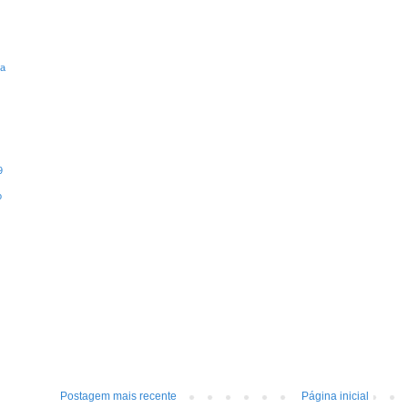
ta
9
o
Postagem mais recente
Página inicial