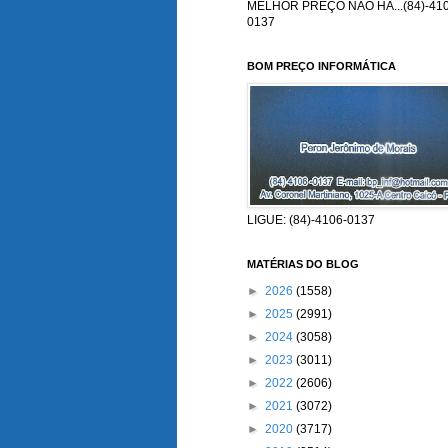
MELHOR PREÇO NÃO HÁ...(84)-410
0137
BOM PREÇO INFORMÁTICA
LIGUE: (84)-4106-0137
MATÉRIAS DO BLOG
►
2026
(1558)
►
2025
(2991)
►
2024
(3058)
►
2023
(3011)
►
2022
(2606)
►
2021
(3072)
►
2020
(3717)