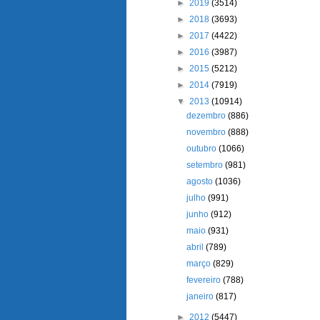
►
2019
(3514)
►
2018
(3693)
►
2017
(4422)
►
2016
(3987)
►
2015
(5212)
►
2014
(7919)
▼
2013
(10914)
dezembro
(886)
novembro
(888)
outubro
(1066)
setembro
(981)
agosto
(1036)
julho
(991)
junho
(912)
maio
(931)
abril
(789)
março
(829)
fevereiro
(788)
janeiro
(817)
►
2012
(5447)