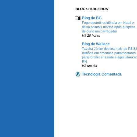
BLOGs PARCEIROS
Blog do BG
Fogo destrói residência em Natal e
deixa animais mortos após suspeita
de curto em carregador
Há 20 horas
Blog do Wallace
Taveira Júnior destina mais de R$ 8,
milhões em emendas parlamentares
para fortalecer saúde e agricultura n
RN
Há um dia
Tecnologia Comentada