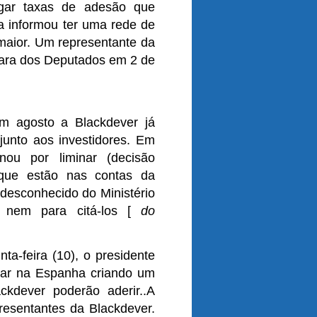
agar taxas de adesão que
 informou ter uma rede de
maior. Um representante da
mara dos Deputados em 2 de
em agosto a Blackdever já
junto aos investidores. Em
nou por liminar (decisão
 que estão nas contas da
 desconhecido do Ministério
s nem para citá-los [
do
a-feira (10), o presidente
star na Espanha criando um
ckdever poderão aderir..A
esentantes da Blackdever.