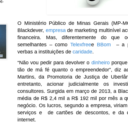
6-
O Ministério Público de Minas Gerais (MP-M
Blackdever,
empresa
de marketing multinível a
financeira. Mas, diferentemente do que 
semelhantes – como
Telexfree
e
BBom
– a pr
verbas a instituições de
caridade
.
“Não vou pedir para devolver o
dinheiro
porque 
tão de má fé quanto o empreendedor”, diz 
Martins, da Promotoria de Justiça de Uberlâ
entretanto, acionar judicialmente os inves
consultores. Surgida em março de 2013, a Bl
média de R$ 2,4 mil a R$ 192 mil por mês a q
negócio. Os lucros, segundo a empresa, viria
serviços e de cartões de descontos, e da 
internet.