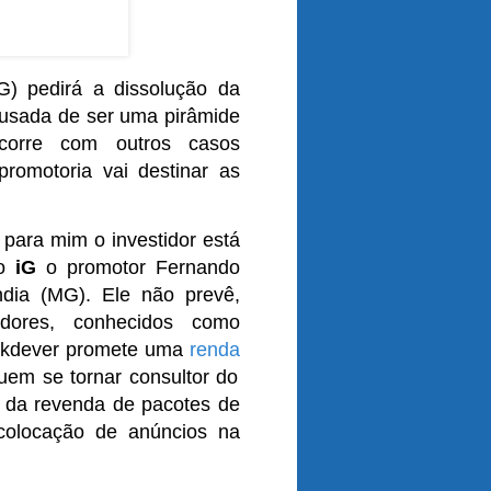
G) pedirá a dissolução da
cusada de ser uma pirâmide
ocorre com outros casos
omotoria vai destinar as
para mim o investidor está
ao
iG
o promotor Fernando
ndia (MG). Ele não prevê,
tidores, conhecidos como
ackdever promete uma
renda
uem se tornar consultor do
m da revenda de pacotes de
colocação de anúncios na