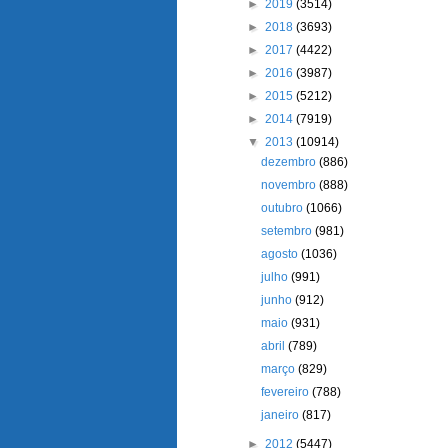
►
2019
(3514)
►
2018
(3693)
►
2017
(4422)
►
2016
(3987)
►
2015
(5212)
►
2014
(7919)
▼
2013
(10914)
dezembro
(886)
novembro
(888)
outubro
(1066)
setembro
(981)
agosto
(1036)
julho
(991)
junho
(912)
maio
(931)
abril
(789)
março
(829)
fevereiro
(788)
janeiro
(817)
►
2012
(5447)