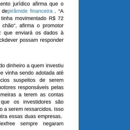
mento jurídico afirma que o
 de
pirâmide financeira
. “A
 tinha movimentado R$ 72
chão”, afirma o promotor
z que enviará os dados à
lackdever possam responder
do dinheiro a quem investiu
ue vinha sendo adotada até
ócios suspeitos de serem
motores responsáveis pelas
imeiras a terem as contas
 que os investidores são
o a serem ressarcidos. Isso
ontra essas duas empresas.
exfree sempre negaram