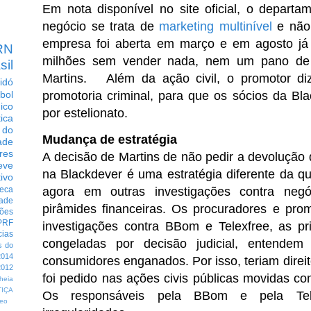
Em nota disponível no site oficial, o departa
negócio se trata de
marketing multinível
e não
empresa foi aberta em março e em agosto já
RN
milhões sem vender nada, nem um pano de 
sil
Martins. Além da ação civil, o promotor di
idó
promotoria criminal, para que os sócios da B
bol
dico
por estelionato.
tica
 do
Mudança de estratégia
ade
res
A decisão de Martins de não pedir a devolução 
eve
na Blackdever é uma estratégia diferente da q
ivo
agora em outras investigações contra neg
eca
dade
pirâmides financeiras. Os procuradores e pro
ções
PRF
investigações contra BBom e Telexfree, as pr
cias
congeladas por decisão judicial, entendem
s do
014
consumidores enganados. Por isso, teriam direit
012
foi pedido nas ações civis públicas movidas c
heia
TIÇA
Os responsáveis pela BBom e pela Tel
eo