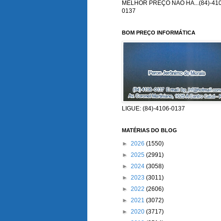
MELHOR PREÇO NÃO HÁ...(84)-410
0137
BOM PREÇO INFORMÁTICA
LIGUE: (84)-4106-0137
MATÉRIAS DO BLOG
►
2026
(1550)
►
2025
(2991)
►
2024
(3058)
►
2023
(3011)
►
2022
(2606)
►
2021
(3072)
►
2020
(3717)