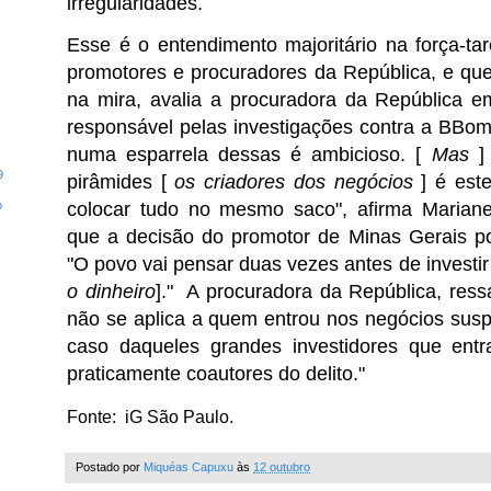
irregularidades.
Esse é o entendimento majoritário na força-tar
promotores e procuradores da República, e qu
na mira, avalia a procuradora da República e
responsável pelas investigações contra a BBo
numa esparrela dessas é ambicioso. [
Mas
] 
9
pirâmides [
os criadores dos negócios
] é este
o
colocar tudo no mesmo saco", afirma Mariane
que a decisão do promotor de Minas Gerais po
"O povo vai pensar duas vezes antes de investir
o dinheiro
]." A procuradora da República, ress
não se aplica a quem entrou nos negócios sus
caso daqueles grandes investidores que entr
praticamente coautores do delito."
Fonte: iG São Paulo.
Postado por
Miquéas Capuxu
às
12 outubro