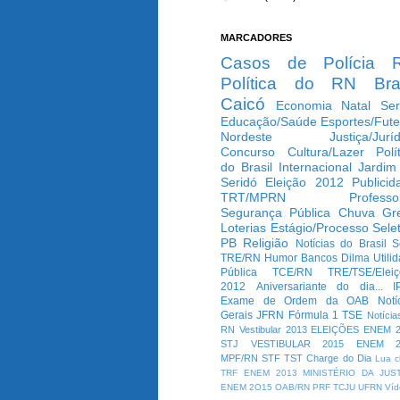
MARCADORES
Casos de Polícia
Política do RN
Bra
Caicó
Economia
Natal
Ser
Educação/Saúde
Esportes/Fute
Nordeste
Justiça/Jurí
Concurso
Cultura/Lazer
Polí
do Brasil
Internacional
Jardim
Seridó
Eleição 2012
Publicid
TRT/MPRN
Professo
Segurança Pública
Chuva
Gr
Loterias
Estágio/Processo Selet
PB
Religião
Notícias do Brasil
S
TRE/RN
Humor
Bancos
Dilma
Utili
Pública
TCE/RN
TRE/TSE/Elei
2012
Aniversariante do dia...
I
Exame de Ordem da OAB
Notí
Gerais
JFRN
Fórmula 1
TSE
Notícia
RN
Vestibular 2013
ELEIÇÕES
ENEM 2
STJ
VESTIBULAR 2015
ENEM 2
MPF/RN
STF
TST
Charge do Dia
Lua c
TRF
ENEM 2013
MINISTÉRIO DA JUS
ENEM 2O15
OAB/RN
PRF
TCJU
UFRN
Víd