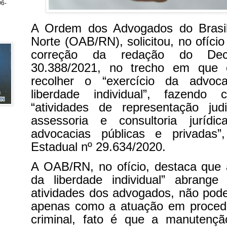
6-
A Ordem dos Advogados do Brasi
Norte (OAB/RN), solicitou, no ofíci
correção da redação do Dec
30.388/2021, no trecho em que 
recolher o “exercício da advoc
liberdade individual”, fazendo
“atividades de representação judic
assessoria e consultoria jurídi
advocacias públicas e privadas”
Estadual nº 29.634/2020.
A OAB/RN, no ofício, destaca que 
da liberdade individual” abrang
atividades dos advogados, não pode
apenas como a atuação em proced
criminal, fato é que a manutenç