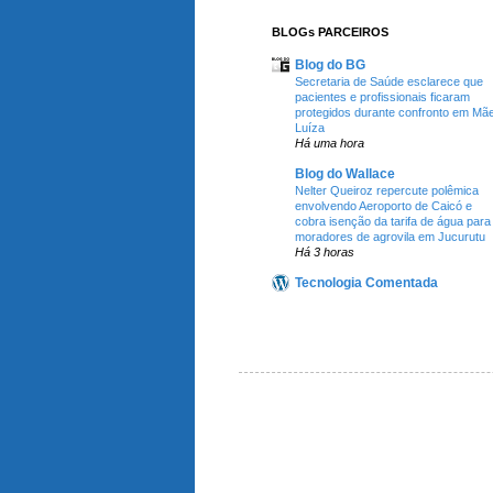
BLOGs PARCEIROS
Blog do BG
Secretaria de Saúde esclarece que
pacientes e profissionais ficaram
protegidos durante confronto em Mã
Luíza
Há uma hora
Blog do Wallace
Nelter Queiroz repercute polêmica
envolvendo Aeroporto de Caicó e
cobra isenção da tarifa de água para
moradores de agrovila em Jucurutu
Há 3 horas
Tecnologia Comentada