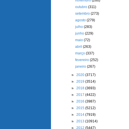
novembro
(260)
outubro
(311)
setembro
(273)
agosto
(279)
julho
(283)
junho
(229)
maio
(72)
abril
(263)
março
(337)
fevereiro
(252)
janeiro
(267)
►
2020
(3717)
►
2019
(3514)
►
2018
(3693)
►
2017
(4422)
►
2016
(3987)
►
2015
(5212)
►
2014
(7919)
►
2013
(10914)
►
2012
(5447)