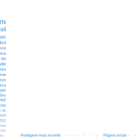
RN
sil
idó
bol
dico
tica
 do
ade
res
eve
ivo
eca
dade
ções
PRF
cias
s do
014
012
heia
TIÇA
Postagem mais recente
Página inicial
eo