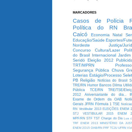
MARCADORES
Casos de Polícia
Política do RN
Bra
Caicó
Economia
Natal
Ser
Educação/Saúde
Esportes/Fute
Nordeste
Justiça/Jurí
Concurso
Cultura/Lazer
Polí
do Brasil
Internacional
Jardim
Seridó
Eleição 2012
Publicid
TRT/MPRN
Professo
Segurança Pública
Chuva
Gr
Loterias
Estágio/Processo Selet
PB
Religião
Notícias do Brasil
S
TRE/RN
Humor
Bancos
Dilma
Utili
Pública
TCE/RN
TRE/TSE/Elei
2012
Aniversariante do dia...
I
Exame de Ordem da OAB
Notí
Gerais
JFRN
Fórmula 1
TSE
Notícia
RN
Vestibular 2013
ELEIÇÕES
ENEM 2
STJ
VESTIBULAR 2015
ENEM 2
MPF/RN
STF
TST
Charge do Dia
Lua c
TRF
ENEM 2013
MINISTÉRIO DA JUS
ENEM 2O15
OAB/RN
PRF
TCJU
UFRN
Víd