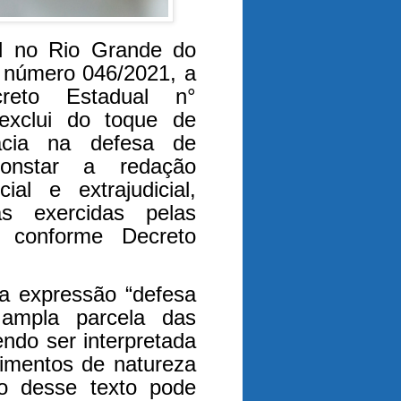
l no Rio Grande do
o número 046/2021, a
reto Estadual n°
exclui do toque de
acia na defesa de
 constar a redação
ial e extrajudicial,
cas exercidas pelas
, conforme Decreto
a expressão “defesa
e ampla parcela das
ndo ser interpretada
imentos de natureza
ão desse texto pode