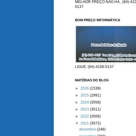
MELHOR PREÇO NÃO HÁ...(84)-410
0137
BOM PREÇO INFORMÁTICA
LIGUE: (84)-4106-0137
MATÉRIAS DO BLOG
►
2026
(1539)
►
2025
(2991)
►
2024
(3058)
►
2023
(3011)
►
2022
(2606)
▼
2021
(3072)
dezembro
(246)