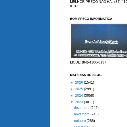
MELHOR PREÇO NÃO HÁ...(84)-410
0137
BOM PREÇO INFORMÁTICA
LIGUE: (84)-4106-0137
MATÉRIAS DO BLOG
►
2026
(1541)
►
2025
(2991)
►
2024
(3058)
▼
2023
(3011)
dezembro
(242)
novembro
(243)
outubro
(288)