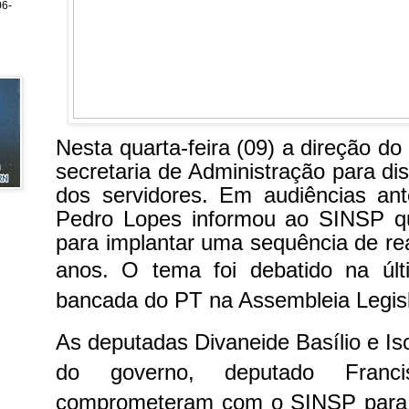
6-
Nesta quarta-feira (09) a direção d
secretaria de Administração para disc
dos servidores. Em audiências ante
Pedro Lopes informou ao SINSP q
para implantar uma sequência de re
anos.
O tema foi debatido na ú
bancada do PT na Assembleia Legisl
As deputadas Divaneide Basílio e Iso
do governo, deputado Fran
comprometeram com o SINSP para 