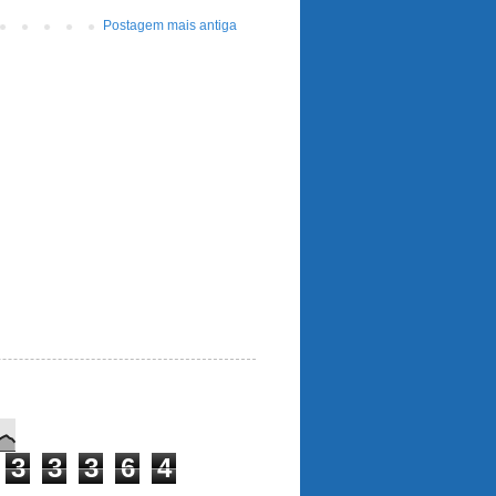
Postagem mais antiga
3
3
3
6
4