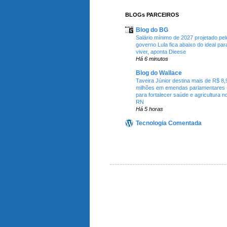
BLOGs PARCEIROS
Blog do BG
Salário mínimo de 2027 projetado pel
governo Lula fica abaixo do ideal par
viver, aponta Dieese
Há 6 minutos
Blog do Wallace
Taveira Júnior destina mais de R$ 8,
milhões em emendas parlamentares
para fortalecer saúde e agricultura n
RN
Há 5 horas
Tecnologia Comentada