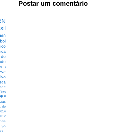
Postar um comentário
RN
sil
idó
bol
dico
tica
 do
ade
res
eve
ivo
eca
dade
ções
PRF
cias
s do
014
012
heia
TIÇA
eo