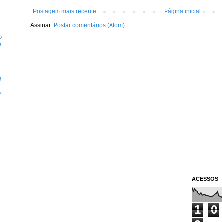
Postagem mais recente
Página inicial
Assinar:
Postar comentários (Atom)
o
a
9
o
ACESSOS
1
0