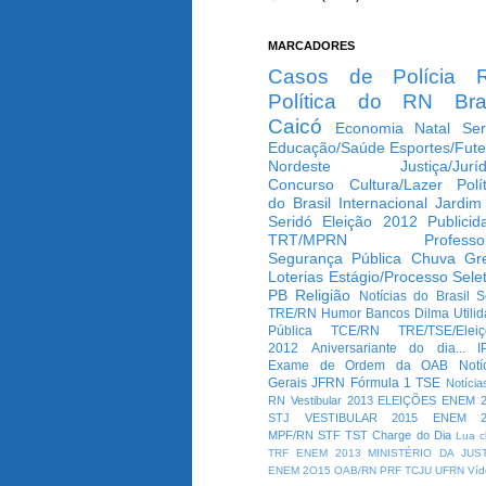
MARCADORES
Casos de Polícia
Política do RN
Bra
Caicó
Economia
Natal
Ser
Educação/Saúde
Esportes/Fute
Nordeste
Justiça/Jurí
Concurso
Cultura/Lazer
Polí
do Brasil
Internacional
Jardim
Seridó
Eleição 2012
Publicid
TRT/MPRN
Professo
Segurança Pública
Chuva
Gr
Loterias
Estágio/Processo Selet
PB
Religião
Notícias do Brasil
S
TRE/RN
Humor
Bancos
Dilma
Utili
Pública
TCE/RN
TRE/TSE/Elei
2012
Aniversariante do dia...
I
Exame de Ordem da OAB
Notí
Gerais
JFRN
Fórmula 1
TSE
Notícia
RN
Vestibular 2013
ELEIÇÕES
ENEM 2
STJ
VESTIBULAR 2015
ENEM 2
MPF/RN
STF
TST
Charge do Dia
Lua c
TRF
ENEM 2013
MINISTÉRIO DA JUS
ENEM 2O15
OAB/RN
PRF
TCJU
UFRN
Víd