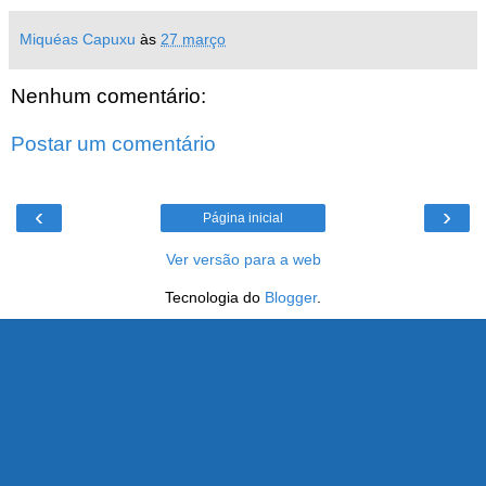
Miquéas Capuxu
às
27 março
Nenhum comentário:
Postar um comentário
‹
›
Página inicial
Ver versão para a web
Tecnologia do
Blogger
.