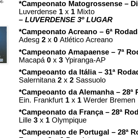
*Campeonato Matogrossense – Dis
6-
Luverdense
1
x
1
Mixto
– LUVERDENSE 3º LUGAR
*Campeonato Acreano – 6ª Rodad
Adesg
2
x
0
Atlético Acreano
*Campeonato Amapaense – 7ª Ro
Macapá
0
x
3
Ypiranga-AP
*Campeoanto da Itália – 31ª Roda
Salernitana
2
x
2
Sassuolo
*Campeoanto da Alemanha – 28ª
Ein. Frankfurt
1
x
1
Werder Bremen
*Campeonato da França – 28ª Ro
Lille
3
x
1
Olympique
*Campeonato de Portugal – 28ª 