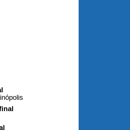
l
inópolis
inal
al