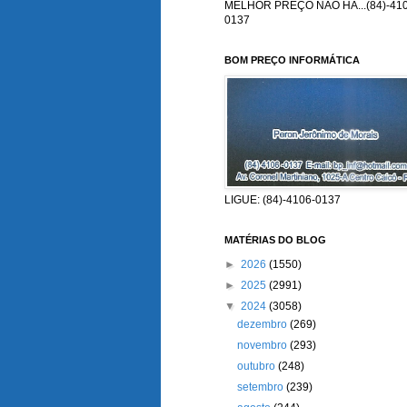
MELHOR PREÇO NÃO HÁ...(84)-410
0137
BOM PREÇO INFORMÁTICA
LIGUE: (84)-4106-0137
MATÉRIAS DO BLOG
►
2026
(1550)
►
2025
(2991)
▼
2024
(3058)
dezembro
(269)
novembro
(293)
outubro
(248)
setembro
(239)