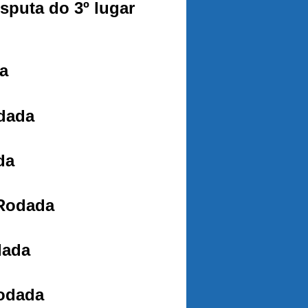
puta do 3º lugar
a
dada
da
 Rodada
dada
Rodada