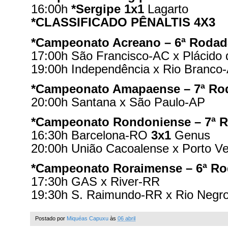
16:00h
*Sergipe
1x1
Lagarto
*CLASSIFICADO PÊNALTIS 4X3
*Campeonato Acreano – 6ª Rodad
17:00h São Francisco-AC x Plácido 
19:00h Independência x Rio Branco
*Campeonato Amapaense – 7ª Ro
20:00h Santana x São Paulo-AP
*Campeonato Rondoniense – 7ª 
16:30h Barcelona-RO
3x1
Genus
20:00h União Cacoalense x Porto Ve
*Campeonato Roraimense – 6ª R
17:30h GAS x River-RR
19:30h S. Raimundo-RR x Rio Negr
Postado por
Miquéas Capuxu
às
06 abril