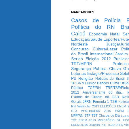
MARCADORES
Casos de Polícia
Política do RN
Bra
Caicó
Economia
Natal
Ser
Educação/Saúde
Esportes/Fute
Nordeste
Justiça/Jurí
Concurso
Cultura/Lazer
Polí
do Brasil
Internacional
Jardim
Seridó
Eleição 2012
Publicid
TRT/MPRN
Professo
Segurança Pública
Chuva
Gr
Loterias
Estágio/Processo Selet
PB
Religião
Notícias do Brasil
S
TRE/RN
Humor
Bancos
Dilma
Utili
Pública
TCE/RN
TRE/TSE/Elei
2012
Aniversariante do dia...
I
Exame de Ordem da OAB
Notí
Gerais
JFRN
Fórmula 1
TSE
Notícia
RN
Vestibular 2013
ELEIÇÕES
ENEM 2
STJ
VESTIBULAR 2015
ENEM 2
MPF/RN
STF
TST
Charge do Dia
Lua c
TRF
ENEM 2013
MINISTÉRIO DA JUS
ENEM 2O15
OAB/RN
PRF
TCJU
UFRN
Víd