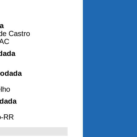
a
de Castro
-AC
dada
Rodada
lho
odada
o-RR