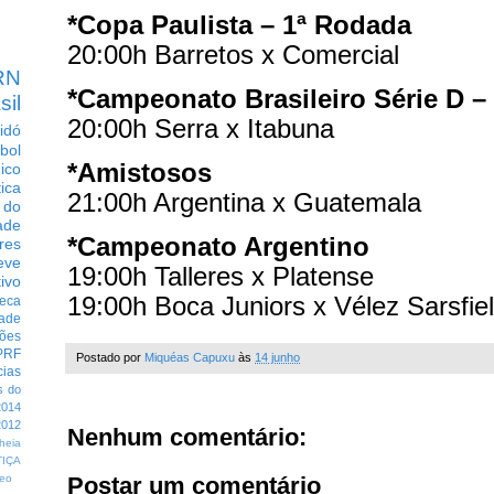
*Copa Paulista – 1ª Rodada
20:00h Barretos x Comercial
RN
*Campeonato Brasileiro Série D –
sil
20:00h Serra x Itabuna
idó
bol
*Amistosos
dico
tica
21:00h Argentina x Guatemala
 do
ade
*Campeonato Argentino
res
eve
19:00h Talleres x Platense
ivo
19:00h Boca Juniors x Vélez Sarsfie
eca
dade
ções
PRF
Postado por
Miquéas Capuxu
às
14 junho
cias
s do
014
012
Nenhum comentário:
heia
TIÇA
Postar um comentário
eo