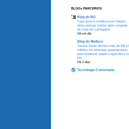
BLOGs PARCEIROS
Blog do BG
Fogo destrói residência em Natal e
deixa animais mortos após suspeita
de curto em carregador
Há um dia
Blog do Wallace
Taveira Júnior destina mais de R$ 8,
milhões em emendas parlamentares
para fortalecer saúde e agricultura n
RN
Há 2 dias
Tecnologia Comentada