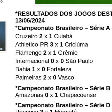
6-
*RESULTADOS DOS JOGOS DEST
13/06/2024
*
Campeonato Brasileiro – Série A
Cruzeiro
2
x
1
Cuiabá
Athletico-PR
3
x
1
Criciúma
Flamengo
2
x
1
Grêmio
Internacional
0
x
0
São Paulo
Bahia
1
x
0
Fortaleza
Palmeiras
2
x
0
Vasco
*Campeonato Brasileiro – Série B
Amazonas
0
x
1
Chapecoense
*Campeonato Brasileiro – Série D
Princesa
3
x
1
Humaitá