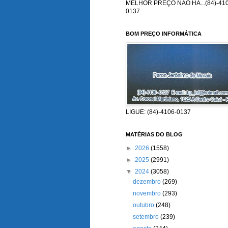
MELHOR PREÇO NÃO HÁ...(84)-410
0137
BOM PREÇO INFORMÁTICA
LIGUE: (84)-4106-0137
MATÉRIAS DO BLOG
►
2026
(1558)
►
2025
(2991)
▼
2024
(3058)
dezembro
(269)
novembro
(293)
outubro
(248)
setembro
(239)