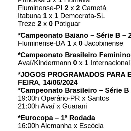
Fluminense-PI
2
x
2
Cametá
Itabuna
1
x
1
Democrata-SL
Treze
2
x
0
Potiguar
*Campeonato Baiano – Série B – 
Fluminense-BA
1
x
0
Jacobinense
*Campeonato Brasileiro Feminino
Avaí/Kindermann
0
x
1
Internacional
*JOGOS PROGRAMADOS PARA E
FEIRA, 14/06/2024
*Campeonato Brasileiro – Série B
19:00h Operário-PR x Santos
21:00h Avaí x Guarani
*Eurocopa – 1ª Rodada
16:00h Alemanha x Escócia