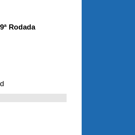
 9ª Rodada
ld