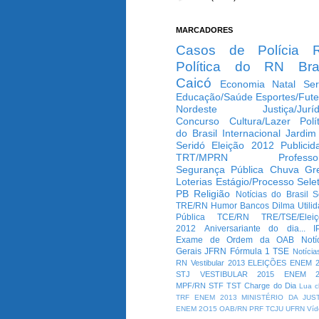
MARCADORES
Casos de Polícia
Política do RN
Bra
Caicó
Economia
Natal
Ser
Educação/Saúde
Esportes/Fute
Nordeste
Justiça/Jurí
Concurso
Cultura/Lazer
Polí
do Brasil
Internacional
Jardim
Seridó
Eleição 2012
Publicid
TRT/MPRN
Professo
Segurança Pública
Chuva
Gr
Loterias
Estágio/Processo Selet
PB
Religião
Notícias do Brasil
S
TRE/RN
Humor
Bancos
Dilma
Utili
Pública
TCE/RN
TRE/TSE/Elei
2012
Aniversariante do dia...
I
Exame de Ordem da OAB
Notí
Gerais
JFRN
Fórmula 1
TSE
Notícia
RN
Vestibular 2013
ELEIÇÕES
ENEM 2
STJ
VESTIBULAR 2015
ENEM 2
MPF/RN
STF
TST
Charge do Dia
Lua c
TRF
ENEM 2013
MINISTÉRIO DA JUS
ENEM 2O15
OAB/RN
PRF
TCJU
UFRN
Víd