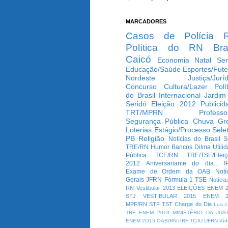
MARCADORES
Casos de Polícia
Política do RN
Bra
Caicó
Economia
Natal
Ser
Educação/Saúde
Esportes/Fute
Nordeste
Justiça/Jurí
Concurso
Cultura/Lazer
Polí
do Brasil
Internacional
Jardim
Seridó
Eleição 2012
Publicid
TRT/MPRN
Professo
Segurança Pública
Chuva
Gr
Loterias
Estágio/Processo Selet
PB
Religião
Notícias do Brasil
S
TRE/RN
Humor
Bancos
Dilma
Utili
Pública
TCE/RN
TRE/TSE/Elei
2012
Aniversariante do dia...
I
Exame de Ordem da OAB
Notí
Gerais
JFRN
Fórmula 1
TSE
Notícia
RN
Vestibular 2013
ELEIÇÕES
ENEM 2
STJ
VESTIBULAR 2015
ENEM 2
MPF/RN
STF
TST
Charge do Dia
Lua c
TRF
ENEM 2013
MINISTÉRIO DA JUS
ENEM 2O15
OAB/RN
PRF
TCJU
UFRN
Víd