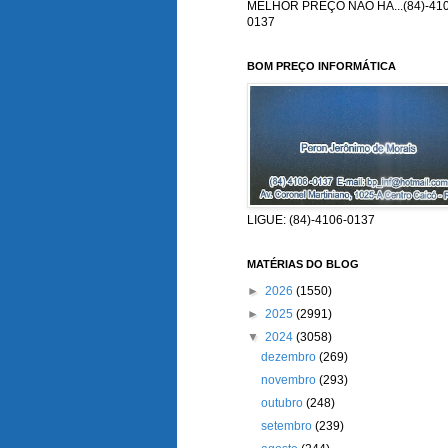
MELHOR PREÇO NÃO HÁ...(84)-410
0137
BOM PREÇO INFORMÁTICA
LIGUE: (84)-4106-0137
MATÉRIAS DO BLOG
►
2026
(1550)
►
2025
(2991)
▼
2024
(3058)
dezembro
(269)
novembro
(293)
outubro
(248)
setembro
(239)