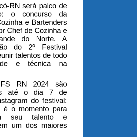
có-RN será palco de
o: o concurso da
Cozinha e Bartenders
r Chef de Cozinha e
ande do Norte. A
ão do 2º Festival
nir talentos de todo
dade e técnica na
HEFS RN 2024 são
as até o dia 7 de
stagram do festival:
te é o momento para
em seu talento e
 em um dos maiores