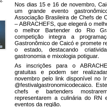
6-
Nos dias 15 e 16 de novembro, Cai
um grande evento gastronômic
Associação Brasileira de Chefs de 
– ABRACHEFS, que elegerá o melho
o melhor Bartender do Rio Gr
competição integra a programaç
Gastronômico de Caicó e promete reu
o estado, destacando criativi
gastronomia e mixologia potiguar.
As inscrições para o ABRAC
gratuitas e podem ser realizad
novembro pelo link disponível no In
@festivalgastronomicodecaico. Es
chefs e bartenders mostrar
representarem a culinária do RN
eventos da região.