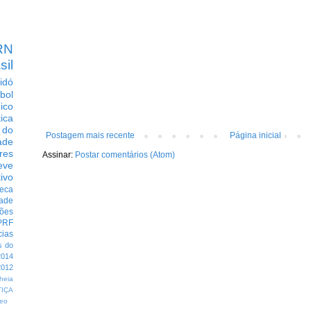
RN
sil
idó
bol
dico
tica
 do
Postagem mais recente
Página inicial
ade
res
Assinar:
Postar comentários (Atom)
eve
ivo
eca
dade
ções
PRF
cias
s do
014
012
heia
TIÇA
eo