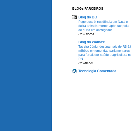
BLOGs PARCEIROS
Blog do BG
Fogo destrói residência em Natal e
deixa animais mortos após suspeita
de curto em carregador
Há 5 horas
Blog do Wallace
Taveira Júnior destina mais de R$ 8,
milhões em emendas parlamentares
para fortalecer saúde e agricultura n
RN
Há um dia
Tecnologia Comentada