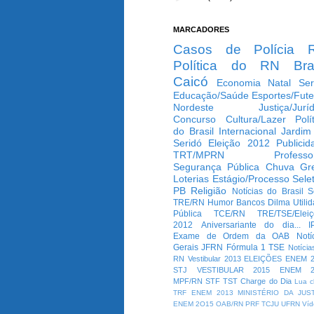
MARCADORES
Casos de Polícia
Política do RN
Bra
Caicó
Economia
Natal
Ser
Educação/Saúde
Esportes/Fute
Nordeste
Justiça/Jurí
Concurso
Cultura/Lazer
Polí
do Brasil
Internacional
Jardim
Seridó
Eleição 2012
Publicid
TRT/MPRN
Professo
Segurança Pública
Chuva
Gr
Loterias
Estágio/Processo Selet
PB
Religião
Notícias do Brasil
S
TRE/RN
Humor
Bancos
Dilma
Utili
Pública
TCE/RN
TRE/TSE/Elei
2012
Aniversariante do dia...
I
Exame de Ordem da OAB
Notí
Gerais
JFRN
Fórmula 1
TSE
Notícia
RN
Vestibular 2013
ELEIÇÕES
ENEM 2
STJ
VESTIBULAR 2015
ENEM 2
MPF/RN
STF
TST
Charge do Dia
Lua c
TRF
ENEM 2013
MINISTÉRIO DA JUS
ENEM 2O15
OAB/RN
PRF
TCJU
UFRN
Víd