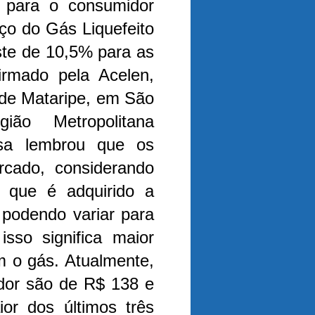
 para o consumidor
eço do Gás Liquefeito
ste de 10,5% para as
firmado pela Acelen,
 de Mataripe, em São
ão Metropolitana
sa lembrou que os
rcado, considerando
, que é adquirido a
, podendo variar para
isso significa maior
m o gás.
Atualmente,
dor são de R$ 138 e
r dos últimos três