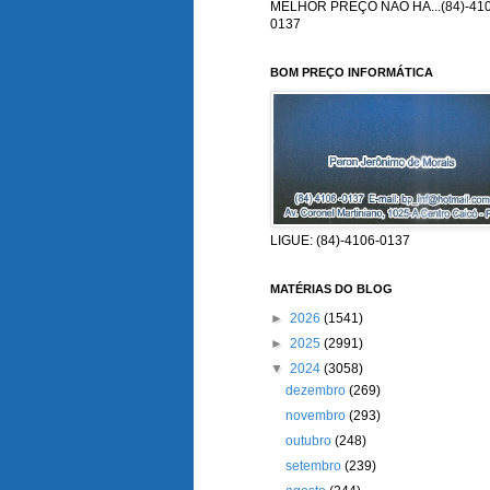
MELHOR PREÇO NÃO HÁ...(84)-410
0137
BOM PREÇO INFORMÁTICA
LIGUE: (84)-4106-0137
MATÉRIAS DO BLOG
►
2026
(1541)
►
2025
(2991)
▼
2024
(3058)
dezembro
(269)
novembro
(293)
outubro
(248)
setembro
(239)