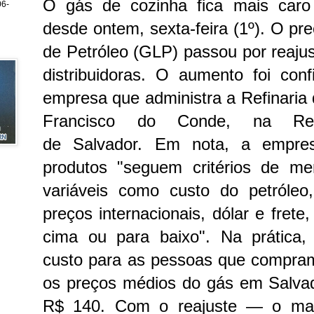
O gás de cozinha fica mais caro
6-
desde ontem, sexta-feira (1º). O pr
de Petróleo (GLP) passou por reaju
distribuidoras. O aumento foi con
empresa que administra a Refinaria
Francisco do Conde, na Regi
de Salvador.
Em nota, a empre
produtos "seguem critérios de me
variáveis como custo do petróleo
preços internacionais, dólar e frete
cima ou para baixo". Na prática, 
custo para as pessoas que compra
os preços médios do gás em Salva
R$ 140. Com o reajuste — o maio