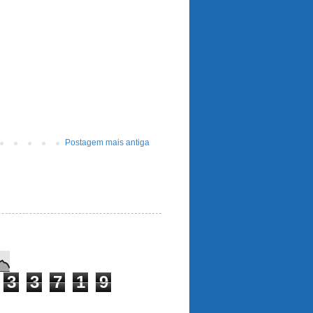
Postagem mais antiga
3
3
7
1
9