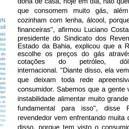
dona de casa, hoje em dia, não que
que consomem muito gás, além
cozinham com lenha, álcool, porqu
RN
sil
financeiras", afirmou Luciano Cost
idó
presidente do Sindicato dos Rev
bol
dico
Estado da Bahia, explicou que a R
tica
escolhe os preços do gás através
 do
ade
cotações do petróleo, d
res
internacional.
"Diante disso, ela vem
eve
ivo
que deixam toda rede apreensiva
eca
dade
consumidor. Sabemos que a gente
ções
PRF
instabilidade alimentar muito grand
cias
s do
fundamental para isso", disse
014
012
revendedor vem enfrentando muita d
heia
TIÇA
disso, porque tem visto o consum
eo