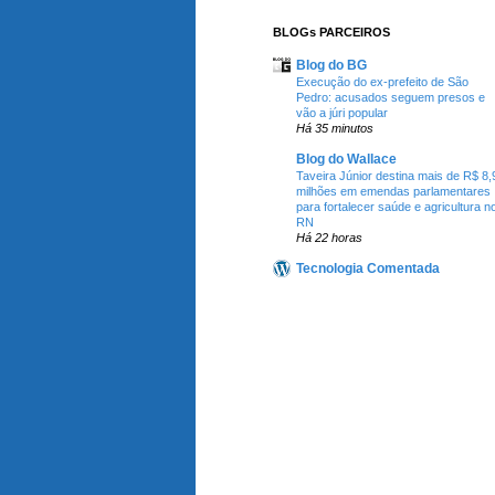
BLOGs PARCEIROS
Blog do BG
Execução do ex-prefeito de São
Pedro: acusados seguem presos e
vão a júri popular
Há 35 minutos
Blog do Wallace
Taveira Júnior destina mais de R$ 8,
milhões em emendas parlamentares
para fortalecer saúde e agricultura n
RN
Há 22 horas
Tecnologia Comentada