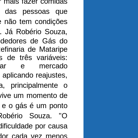
r mais fazer comidas
 das pessoas que
e não tem condições
a.
Já Robério Souza,
endedores de Gás do
efinaria de Mataripe
 de três variáveis:
ólar e mercado
 aplicando reajustes,
, principalmente o
 vive um momento de
e e o gás é um ponto
 Robério Souza.
"O
ificuldade por causa
idor cada vez menos