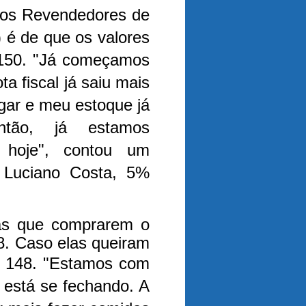
 dos Revendedores de
 é de que os valores
150.
"Já começamos
a fiscal já saiu mais
gar e meu estoque já
ntão, já estamos
hoje", contou um
 Luciano Costa, 5%
as que comprarem o
8. Caso elas queiram
$ 148.
"Estamos com
 está se fechando. A