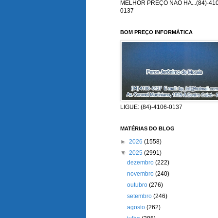
MELHOR PREÇO NÃO HÁ...(84)-410
0137
BOM PREÇO INFORMÁTICA
LIGUE: (84)-4106-0137
MATÉRIAS DO BLOG
►
2026
(1558)
▼
2025
(2991)
dezembro
(222)
novembro
(240)
outubro
(276)
setembro
(246)
agosto
(262)