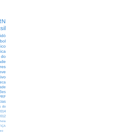
RN
sil
idó
bol
dico
tica
 do
ade
res
eve
ivo
eca
dade
ções
PRF
cias
s do
014
012
heia
TIÇA
eo