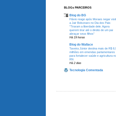
BLOGs PARCEIROS
Blog do BG
Flávio reage após Moraes negar visi
a Jair Bolsonaro no Dia dos Pais:
“Tiraram a liberdade dele. Agora
querem tirar até o direito de um pai
abraçar seus filhos”
Há 19 horas
Blog do Wallace
Taveira Júnior destina mais de R$ 8,
milhões em emendas parlamentares
para fortalecer saúde e agricultura n
RN
Há 2 dias
Tecnologia Comentada