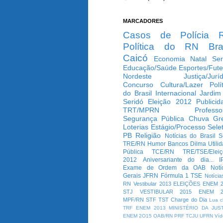
MARCADORES
Casos de Polícia
Política do RN
Bra
Caicó
Economia
Natal
Ser
Educação/Saúde
Esportes/Fute
Nordeste
Justiça/Jurí
Concurso
Cultura/Lazer
Polí
do Brasil
Internacional
Jardim
Seridó
Eleição 2012
Publicid
TRT/MPRN
Professo
Segurança Pública
Chuva
Gr
Loterias
Estágio/Processo Selet
PB
Religião
Notícias do Brasil
S
TRE/RN
Humor
Bancos
Dilma
Utili
Pública
TCE/RN
TRE/TSE/Elei
2012
Aniversariante do dia...
I
Exame de Ordem da OAB
Notí
Gerais
JFRN
Fórmula 1
TSE
Notícia
RN
Vestibular 2013
ELEIÇÕES
ENEM 2
STJ
VESTIBULAR 2015
ENEM 2
MPF/RN
STF
TST
Charge do Dia
Lua c
TRF
ENEM 2013
MINISTÉRIO DA JUS
ENEM 2O15
OAB/RN
PRF
TCJU
UFRN
Víd