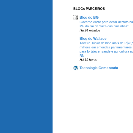
BLOGs PARCEIROS
Blog do BG
Governo corre para evitar derrota na
MP do fim da “taxa das blusinhas”
Há 24 minutos
Blog do Wallace
Taveira Júnior destina mais de R$ 8,
milhões em emendas parlamentares
para fortalecer saúde e agricultura n
RN
Há 19 horas
Tecnologia Comentada