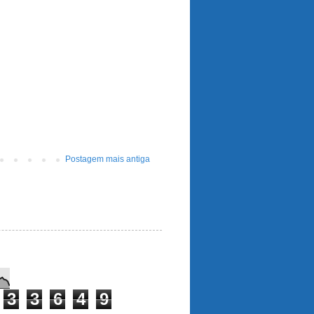
Postagem mais antiga
3
3
6
4
9