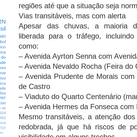
regiões até que a situação seja norm
Vias transitáveis, mas com alerta
RN
Apesar das chuvas, a maioria d
sil
liberada para o tráfego, incluindo
idó
bol
como:
dico
tica
– Avenida Ayrton Senna com Avenid
 do
ade
– Avenida Nevaldo Rocha (Feira do 
res
eve
– Avenida Prudente de Morais com
ivo
eca
de Castro
dade
ções
– Viaduto do Quarto Centenário (mar
PRF
cias
– Avenida Hermes da Fonseca com 
s do
014
Mesmo transitáveis, a atenção dos
012
heia
redobrada, já que há riscos de p
TIÇA
eo
visibilidade em alguns trechos.