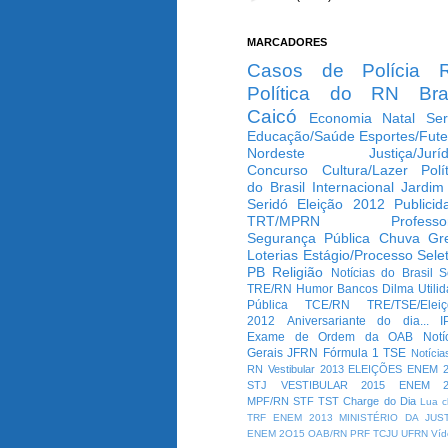
MARCADORES
Casos de Polícia
Política do RN
Bra
Caicó
Economia
Natal
Ser
Educação/Saúde
Esportes/Fute
Nordeste
Justiça/Jurí
Concurso
Cultura/Lazer
Polí
do Brasil
Internacional
Jardim
Seridó
Eleição 2012
Publicid
TRT/MPRN
Professo
Segurança Pública
Chuva
Gr
Loterias
Estágio/Processo Selet
PB
Religião
Notícias do Brasil
S
TRE/RN
Humor
Bancos
Dilma
Utili
Pública
TCE/RN
TRE/TSE/Elei
2012
Aniversariante do dia...
I
Exame de Ordem da OAB
Notí
Gerais
JFRN
Fórmula 1
TSE
Notícia
RN
Vestibular 2013
ELEIÇÕES
ENEM 2
STJ
VESTIBULAR 2015
ENEM 2
MPF/RN
STF
TST
Charge do Dia
Lua c
TRF
ENEM 2013
MINISTÉRIO DA JUS
ENEM 2O15
OAB/RN
PRF
TCJU
UFRN
Víd