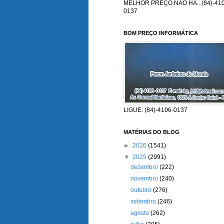
MELHOR PREÇO NÃO HÁ...(84)-410
0137
BOM PREÇO INFORMÁTICA
LIGUE: (84)-4106-0137
MATÉRIAS DO BLOG
►
2026
(1541)
▼
2025
(2991)
dezembro
(222)
novembro
(240)
outubro
(276)
setembro
(246)
agosto
(262)