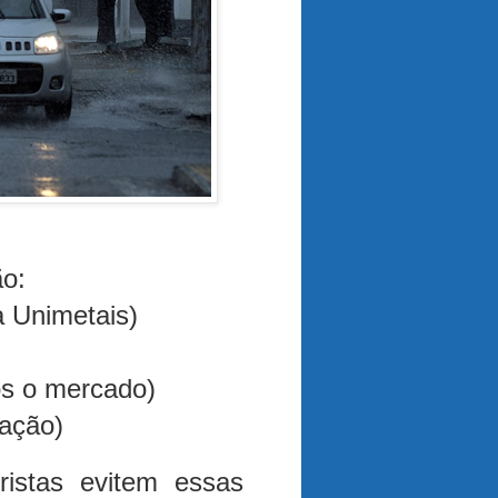
ão:
 Unimetais)
ós o mercado)
tação)
stas evitem essas