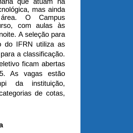
nharia que atuam na
cnológica, mas ainda
a área. O Campus
rso, com aulas às
noite.
A seleção para
 do IFRN utiliza as
ara a classificação.
letivo ficam abertas
5. As vagas estão
pi da instituição,
ategorias de cotas,
a