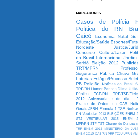
MARCADORES
Casos de Polícia
Política do RN
Bra
Caicó
Economia
Natal
Ser
Educação/Saúde
Esportes/Fute
Nordeste
Justiça/Jurí
Concurso
Cultura/Lazer
Polí
do Brasil
Internacional
Jardim
Seridó
Eleição 2012
Publicid
TRT/MPRN
Professo
Segurança Pública
Chuva
Gr
Loterias
Estágio/Processo Selet
PB
Religião
Notícias do Brasil
S
TRE/RN
Humor
Bancos
Dilma
Utili
Pública
TCE/RN
TRE/TSE/Elei
2012
Aniversariante do dia...
I
Exame de Ordem da OAB
Notí
Gerais
JFRN
Fórmula 1
TSE
Notícia
RN
Vestibular 2013
ELEIÇÕES
ENEM 2
STJ
VESTIBULAR 2015
ENEM 2
MPF/RN
STF
TST
Charge do Dia
Lua c
TRF
ENEM 2013
MINISTÉRIO DA JUS
ENEM 2O15
OAB/RN
PRF
TCJU
UFRN
Víd