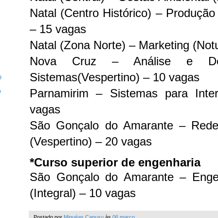
Natal (Centro Histórico) – Produção 
– 15 vagas
Natal (Zona Norte) – Marketing (Not
Nova Cruz – Análise e Des
Sistemas(Vespertino) – 10 vagas
9
Parnamirim – Sistemas para Inter
o
vagas
São Gonçalo do Amarante – Rede
(Vespertino) – 20 vagas
*Curso superior de engenharia
São Gonçalo do Amarante – Enge
(Integral) – 10 vagas
Postado por
Miquéas Capuxu
às
06 março