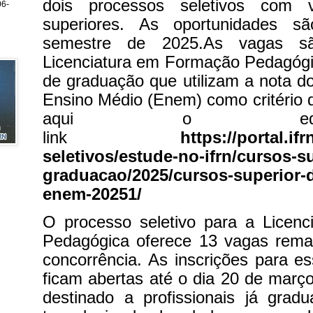
dois processos seletivos com 
6-
superiores. As oportunidades s
semestre de 2025.As vagas s
Licenciatura em Formação Pedagógi
de graduação que utilizam a nota 
Ensino Médio (Enem) como critério d
aqui o edi
link
https://portal.if
seletivos/estude-no-ifrn/cursos-s
graduacao/2025/cursos-superior-
enem-20251/
O processo seletivo para a Licen
Pedagógica oferece 13 vagas rem
concorrência. As inscrições para es
ficam abertas até o dia 20 de març
destinado a profissionais já gra