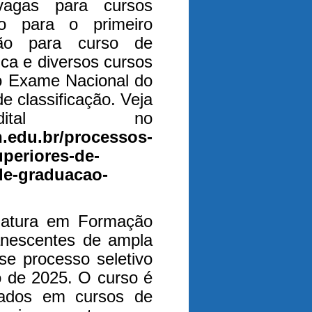
vagas para cursos
ão para o primeiro
ão para curso de
ca e diversos cursos
do Exame Nacional do
e classificação. Veja
tal no
rn.edu.br/processos-
uperiores-de-
de-graduacao-
ciatura em Formação
anescentes de ampla
se processo seletivo
o de 2025. O curso é
duados em cursos de