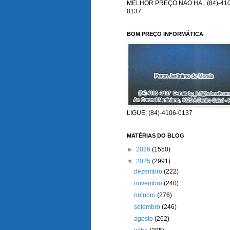
MELHOR PREÇO NÃO HÁ...(84)-410
0137
BOM PREÇO INFORMÁTICA
LIGUE: (84)-4106-0137
MATÉRIAS DO BLOG
►
2026
(1550)
▼
2025
(2991)
dezembro
(222)
novembro
(240)
outubro
(276)
setembro
(246)
agosto
(262)