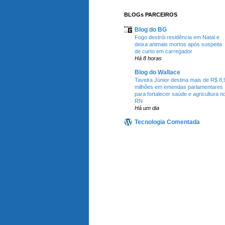
BLOGs PARCEIROS
Blog do BG
Fogo destrói residência em Natal e
deixa animais mortos após suspeita
de curto em carregador
Há 8 horas
Blog do Wallace
Taveira Júnior destina mais de R$ 8,
milhões em emendas parlamentares
para fortalecer saúde e agricultura n
RN
Há um dia
Tecnologia Comentada