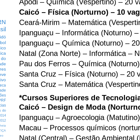
Apodi – Química (Vespertino) – 20 
Caicó – Física (Norturno) – 10 va
Ceará-Mirim – Matemática (Vesperti
RN
sil
Ipanguaçu – Informática (Noturno) –
idó
Ipanguaçu – Química (Noturno) – 2
bol
dico
Natal (Zona Norte) – Informática – 
tica
 do
Pau dos Ferros – Química (Noturno)
ade
res
Santa Cruz – Física (Noturno) – 20 
eve
ivo
Santa Cruz – Matemática (Vespertin
eca
dade
ções
*Cursos Superiores de Tecnologi
PRF
Caicó – Design de Moda (Norturno
cias
s do
Ipanguaçu – Agroecologia (Matutino
014
012
Macau – Processos químicos (nortur
heia
TIÇA
Natal (Central) – Gestão Ambiental 
eo