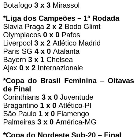
Botafogo
3 x 3
Mirassol
*Liga dos Campeões – 1ª Rodada
Slavia Praga
2 x 2
Bodo Glimt
Olympiacos
0 x 0
Pafos
Liverpool
3 x 2
Atlético Madrid
Paris SG
4 x 0
Atalanta
Bayern
3 x 1
Chelsea
Ajax
0 x 2
Internazionale
*Copa do Brasil Feminina – Oitavas
de Final
Corinthians
3 x 0
Juventude
Bragantino
1 x 0
Atlético-PI
São Paulo
1 x 0
Flamengo
Palmeiras
3 x 0
América-MG
*Copa do Nordeste Sub-20 – Final