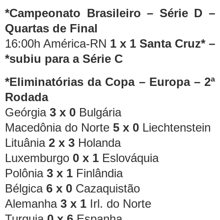
*Campeonato Brasileiro – Série D –
Quartas de Final
16:00h América-RN
1 x 1
Santa Cruz* –
*subiu para a Série C
*Eliminatórias da Copa – Europa – 2ª
Rodada
Geórgia
3 x 0
Bulgária
Macedônia do Norte
5 x 0
Liechtenstein
Lituânia
2 x 3
Holanda
Luxemburgo
0 x 1
Eslováquia
Polônia
3 x 1
Finlândia
Bélgica
6 x 0
Cazaquistão
Alemanha
3 x 1
Irl. do Norte
Turquia
0 x 6
Espanha