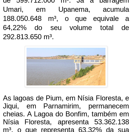
de 599.712.000 m³. Já a barragem
Umari, em Upanema, acumula
188.050.648 m³, o que equivale a
64,22% do seu volume total de
292.813.650 m³.
As lagoas de Pium, em Nísia Floresta, e
Jiqui, em Parnamirim, permanecem
cheias. A Lagoa do Bonfim, também em
Nísia Floresta, apresenta 53.362.138
m³, o que representa 63,32% da sua