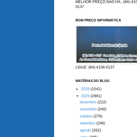
MELHOR PREÇO NÃO HÁ...(84)-410
0137
BOM PREÇO INFORMÁTICA
LIGUE: (84)-4106-0137
MATÉRIAS DO BLOG
►
2026
(1541)
▼
2025
(2991)
dezembro
(222)
novembro
(240)
outubro
(276)
setembro
(246)
agosto
(262)