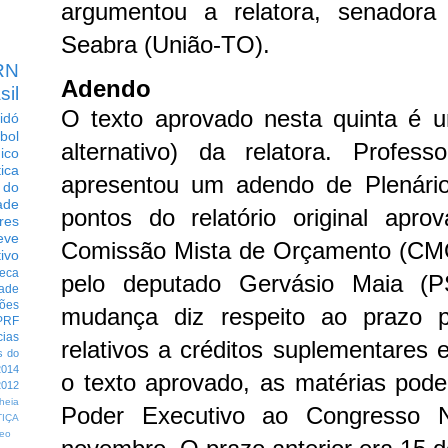
argumentou a relatora, senadora
Seabra (União-TO).
RN
Adendo
sil
O texto aprovado nesta quinta é um
idó
bol
alternativo) da relatora. Profes
dico
tica
apresentou um adendo de Plenário
 do
ade
pontos do relatório original apr
res
eve
Comissão Mista de Orçamento (CMO)
ivo
eca
pelo deputado Gervásio Maia (
dade
ções
mudança diz respeito ao prazo p
PRF
cias
relativos a créditos suplementares 
s do
014
o texto aprovado, as matérias pod
012
heia
Poder Executivo ao Congresso N
TIÇA
eo