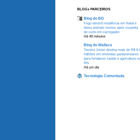
BLOGs PARCEIROS
Blog do BG
Fogo destrói residência em Natal e
deixa animais mortos após suspeita
de curto em carregador
Há 48 minutos
Blog do Wallace
Taveira Júnior destina mais de R$ 8,
milhões em emendas parlamentares
para fortalecer saúde e agricultura n
RN
Há um dia
Tecnologia Comentada