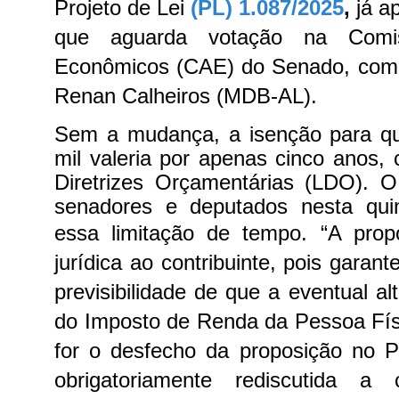
Projeto de Lei
(PL) 1.087/2025
,
já a
que aguarda votação na Comi
Econômicos (CAE) do Senado, com r
Renan Calheiros (MDB-AL).
Sem a mudança, a isenção para q
mil valeria por apenas cinco anos,
Diretrizes Orçamentárias (LDO). O
senadores e deputados nesta qui
essa limitação de tempo.
“A prop
jurídica ao contribuinte, pois garant
previsibilidade de que a eventual al
do Imposto de Renda da Pessoa Físi
for o desfecho da proposição no P
obrigatoriamente rediscutida a