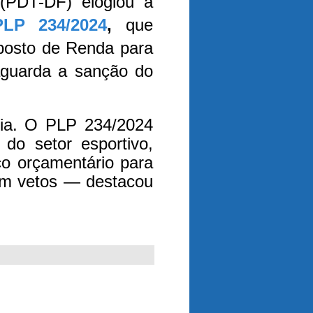
 (PDT-DF) elogiou a
PLP 234/2024
,
que
posto de Renda para
 aguarda a sanção do
ria. O PLP 234/2024
do setor esportivo,
ço orçamentário para
em vetos — destacou