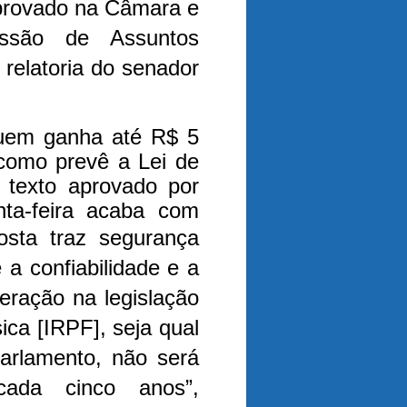
provado na Câmara e
ssão de Assuntos
elatoria do senador
uem ganha até R$ 5
 como prevê a Lei de
 texto aprovado por
nta-feira acaba com
osta traz segurança
e a confiabilidade e a
teração na legislação
ca [IRPF], seja qual
arlamento, não será
 cada cinco anos”,