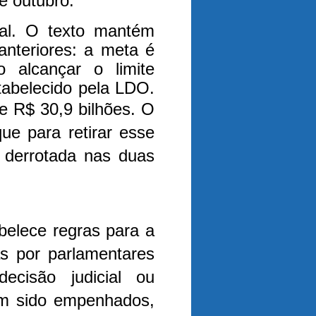
e outubro.
cal. O texto mantém
anteriores: a meta é
 alcançar o limite
stabelecido pela LDO.
de R$ 30,9 bilhões.
O
ue para retirar esse
i derrotada nas duas
elece regras para a
s por parlamentares
cisão judicial ou
rem sido empenhados,