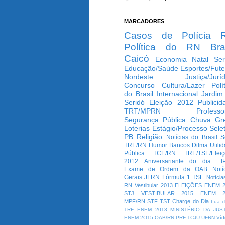
MARCADORES
Casos de Polícia
Política do RN
Bra
Caicó
Economia
Natal
Ser
Educação/Saúde
Esportes/Fute
Nordeste
Justiça/Jurí
Concurso
Cultura/Lazer
Polí
do Brasil
Internacional
Jardim
Seridó
Eleição 2012
Publicid
TRT/MPRN
Professo
Segurança Pública
Chuva
Gr
Loterias
Estágio/Processo Selet
PB
Religião
Notícias do Brasil
S
TRE/RN
Humor
Bancos
Dilma
Utili
Pública
TCE/RN
TRE/TSE/Elei
2012
Aniversariante do dia...
I
Exame de Ordem da OAB
Notí
Gerais
JFRN
Fórmula 1
TSE
Notícia
RN
Vestibular 2013
ELEIÇÕES
ENEM 2
STJ
VESTIBULAR 2015
ENEM 2
MPF/RN
STF
TST
Charge do Dia
Lua c
TRF
ENEM 2013
MINISTÉRIO DA JUS
ENEM 2O15
OAB/RN
PRF
TCJU
UFRN
Víd