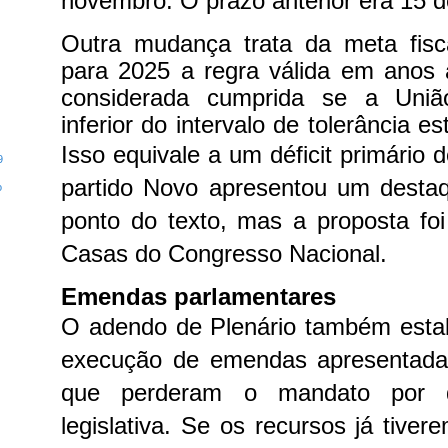
novembro. O prazo anterior era 15 d
Outra mudança trata da meta fis
para 2025 a regra válida em anos 
considerada cumprida se a União
inferior do intervalo de tolerância e
Isso equivale a um déficit primário 
9
partido Novo apresentou um destaq
o
ponto do texto, mas a proposta fo
Casas do Congresso Nacional.
Emendas parlamentares
O adendo de Plenário também estab
execução de emendas apresentada
que perderam o mandato por de
legislativa. Se os recursos já tive