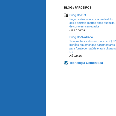
BLOGs PARCEIROS
Blog do BG
Fogo destrói residência em Natal e
deixa animais mortos após suspeita
de curto em carregador
Há 17 horas
Blog do Wallace
Taveira Júnior destina mais de R$ 8,
milhões em emendas parlamentares
para fortalecer saúde e agricultura n
RN
Há um dia
Tecnologia Comentada