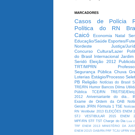
MARCADORES
Casos de Polícia
Política do RN
Bra
Caicó
Economia
Natal
Ser
Educação/Saúde
Esportes/Fute
Nordeste
Justiça/Jurí
Concurso
Cultura/Lazer
Polí
do Brasil
Internacional
Jardim
Seridó
Eleição 2012
Publicid
TRT/MPRN
Professo
Segurança Pública
Chuva
Gr
Loterias
Estágio/Processo Selet
PB
Religião
Notícias do Brasil
S
TRE/RN
Humor
Bancos
Dilma
Utili
Pública
TCE/RN
TRE/TSE/Elei
2012
Aniversariante do dia...
I
Exame de Ordem da OAB
Notí
Gerais
JFRN
Fórmula 1
TSE
Notícia
RN
Vestibular 2013
ELEIÇÕES
ENEM 2
STJ
VESTIBULAR 2015
ENEM 2
MPF/RN
STF
TST
Charge do Dia
Lua c
TRF
ENEM 2013
MINISTÉRIO DA JUS
ENEM 2O15
OAB/RN
PRF
TCJU
UFRN
Víd