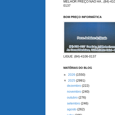
MELHOR PREÇO NÃO HÁ...(84)-410
0137
BOM PREÇO INFORMÁTICA
LIGUE: (84)-4106-0137
MATÉRIAS DO BLOG
►
2026
(1550)
▼
2025
(2991)
dezembro
(222)
novembro
(240)
outubro
(276)
setembro
(246)
agosto
(262)