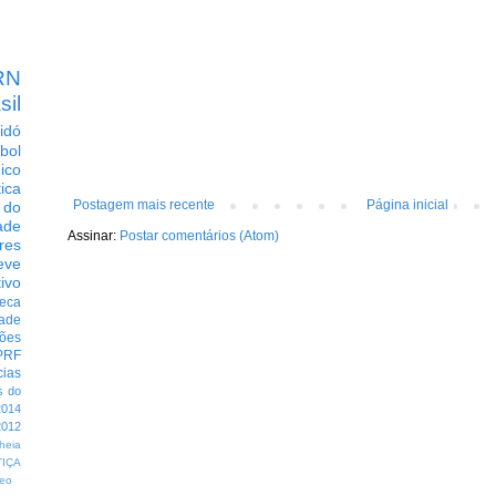
RN
sil
idó
bol
dico
tica
Postagem mais recente
Página inicial
 do
ade
Assinar:
Postar comentários (Atom)
res
eve
ivo
eca
dade
ções
PRF
cias
s do
014
012
heia
TIÇA
eo