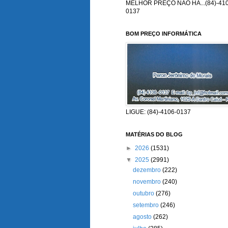
MELHOR PREÇO NÃO HÁ...(84)-410
0137
BOM PREÇO INFORMÁTICA
LIGUE: (84)-4106-0137
MATÉRIAS DO BLOG
►
2026
(1531)
▼
2025
(2991)
dezembro
(222)
novembro
(240)
outubro
(276)
setembro
(246)
agosto
(262)