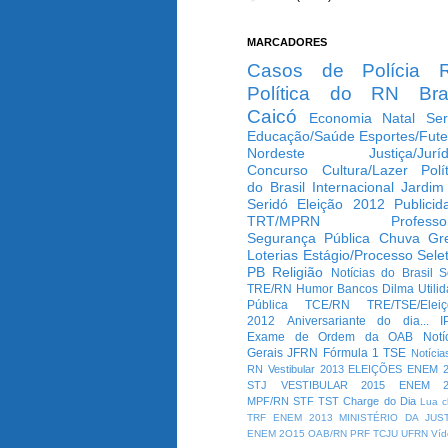
MARCADORES
Casos de Polícia
Política do RN
Bra
Caicó
Economia
Natal
Ser
Educação/Saúde
Esportes/Fute
Nordeste
Justiça/Jurí
Concurso
Cultura/Lazer
Polí
do Brasil
Internacional
Jardim
Seridó
Eleição 2012
Publicid
TRT/MPRN
Professo
Segurança Pública
Chuva
Gr
Loterias
Estágio/Processo Selet
PB
Religião
Notícias do Brasil
S
TRE/RN
Humor
Bancos
Dilma
Utili
Pública
TCE/RN
TRE/TSE/Elei
2012
Aniversariante do dia...
I
Exame de Ordem da OAB
Notí
Gerais
JFRN
Fórmula 1
TSE
Notícia
RN
Vestibular 2013
ELEIÇÕES
ENEM 2
STJ
VESTIBULAR 2015
ENEM 2
MPF/RN
STF
TST
Charge do Dia
Lua c
TRF
ENEM 2013
MINISTÉRIO DA JUS
ENEM 2O15
OAB/RN
PRF
TCJU
UFRN
Víd