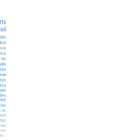
RN
sil
idó
bol
dico
tica
 do
ade
res
eve
ivo
eca
dade
ções
PRF
cias
s do
014
012
heia
TIÇA
eo