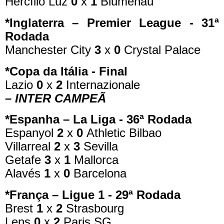
Hercílio Luz
0
x
1
Blumenau
*Inglaterra – Premier League - 31ª
Rodada
Manchester City
3
x
0
Crystal Palace
*Copa da Itália - Final
Lazio
0
x
2
Internazionale
– INTER CAMPEÃ
*Espanha – La Liga - 36ª Rodada
Espanyol
2
x
0
Athletic Bilbao
Villarreal
2
x
3
Sevilla
Getafe
3
x
1
Mallorca
Alavés
1
x
0
Barcelona
*França – Ligue 1 - 29ª Rodada
Brest
1
x
2
Strasbourg
Lens
0
x
2
Paris SG