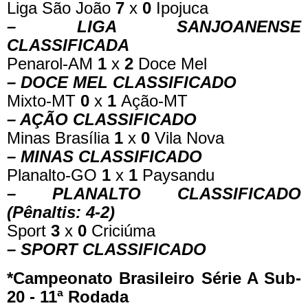
Liga São João
7
x
0
Ipojuca
– LIGA SANJOANENSE
CLASSIFICADA
Penarol-AM
1
x
2
Doce Mel
– DOCE MEL CLASSIFICADO
Mixto-MT
0
x
1
Ação-MT
– AÇÃO CLASSIFICADO
Minas Brasília
1
x
0
Vila Nova
– MINAS CLASSIFICADO
Planalto-GO
1
x
1
Paysandu
– PLANALTO CLASSIFICADO
(Pênaltis: 4-2)
Sport
3
x
0
Criciúma
– SPORT CLASSIFICADO
*Campeonato Brasileiro Série A Sub-
20 - 11ª Rodada