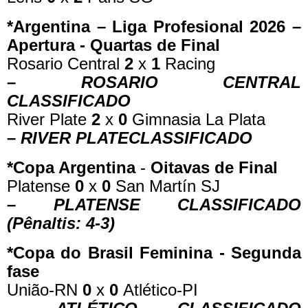
*Argentina – Liga Profesional 2026 –
Apertura - Quartas de Final
Rosario Central
2
x
1
Racing
– ROSARIO CENTRAL
CLASSIFICADO
River Plate
2
x
0
Gimnasia La Plata
– RIVER PLATECLASSIFICADO
*Copa Argentina
-
Oitavas de Final
Platense
0
x
0
San Martín SJ
– PLATENSE CLASSIFICADO
(Pênaltis: 4-3)
*Copa do Brasil Feminina - Segunda
fase
União-RN
0
x
0
Atlético-PI