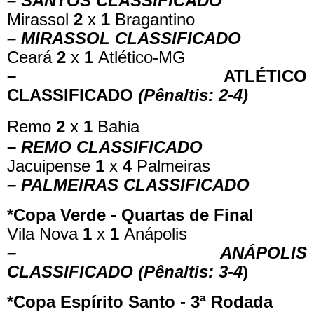
– SANTOS CLASSIFICADO
Mirassol
2
x
1
Bragantino
– MIRASSOL CLASSIFICADO
Ceará
2
x
1
Atlético-MG
–
ATLÉTICO
CLASSIFICADO
(Pênaltis: 2-4)
Remo
2
x
1
Bahia
– REMO CLASSIFICADO
Jacuipense
1
x
4
Palmeiras
– PALMEIRAS CLASSIFICADO
*Copa Verde - Quartas de Final
Vila Nova
1
x
1
Anápolis
– ANÁPOLIS
CLASSIFICADO
(Pênaltis: 3-4
)
*Copa Espírito Santo - 3ª Rodada