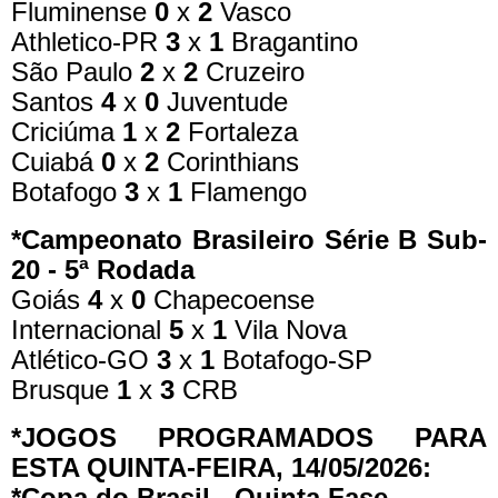
Fluminense
0
x
2
Vasco
Athletico-PR
3
x
1
Bragantino
São Paulo
2
x
2
Cruzeiro
Santos
4
x
0
Juventude
Criciúma
1
x
2
Fortaleza
Cuiabá
0
x
2
Corinthians
Botafogo
3
x
1
Flamengo
*Campeonato Brasileiro Série B Sub-
20 - 5ª Rodada
Goiás
4
x
0
Chapecoense
Internacional
5
x
1
Vila Nova
Atlético-GO
3
x
1
Botafogo-SP
Brusque
1
x
3
CRB
*JOGOS PROGRAMADOS PARA
ESTA QUINTA-FEIRA, 14/05/2026:
*Copa do Brasil - Quinta Fase