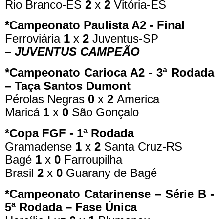
Rio Branco-ES
2
x
2
Vitória-ES
*Campeonato Paulista A2 - Final
Ferroviária
1
x
2
Juventus-SP
– JUVENTUS CAMPEÃO
*Campeonato Carioca A2 - 3ª Rodada
– Taça Santos Dumont
Pérolas Negras
0
x
2
America
Maricá
1
x
0
São Gonçalo
*Copa FGF - 1ª Rodada
Gramadense
1
x
2
Santa Cruz-RS
Bagé
1
x
0
Farroupilha
Brasil
2
x
0
Guarany de Bagé
*Campeonato Catarinense – Série B -
5ª Rodada – Fase Única