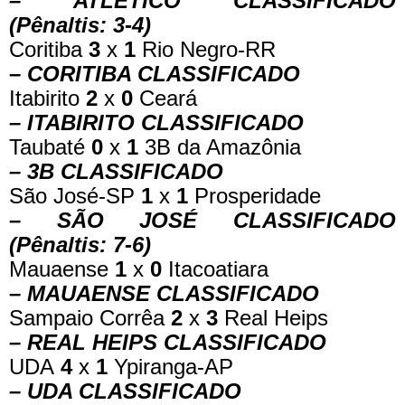
– ATLÉTICO CLASSIFICADO
(Pênaltis: 3-4)
Coritiba
3
x
1
Rio Negro-RR
– CORITIBA CLASSIFICADO
Itabirito
2
x
0
Ceará
– ITABIRITO CLASSIFICADO
Taubaté
0
x
1
3B da Amazônia
– 3B CLASSIFICADO
São José-SP
1
x
1
Prosperidade
– SÃO JOSÉ CLASSIFICADO
(Pênaltis: 7-6)
Mauaense
1
x
0
Itacoatiara
– MAUAENSE CLASSIFICADO
Sampaio Corrêa
2
x
3
Real Heips
– REAL HEIPS CLASSIFICADO
UDA
4
x
1
Ypiranga-AP
– UDA CLASSIFICADO