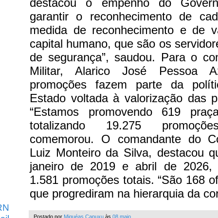
destacou o empenho do Govern
garantir o reconhecimento de ca
medida de reconhecimento e de v
capital humano, que são os servidor
de segurança”, saudou. Para o co
Militar, Alarico José Pessoa A
promoções fazem parte da polít
Estado voltada à valorização das pr
“Estamos promovendo 619 praças
totalizando 19.275 promoçõ
comemorou. O comandante do Co
Luiz Monteiro da Silva, destacou q
janeiro de 2019 e abril de 2026, 
1.581 promoções totais. “São 168 of
que progrediram na hierarquia da co
RN
Postado por
Miquéas Capuxu
às
08 maio