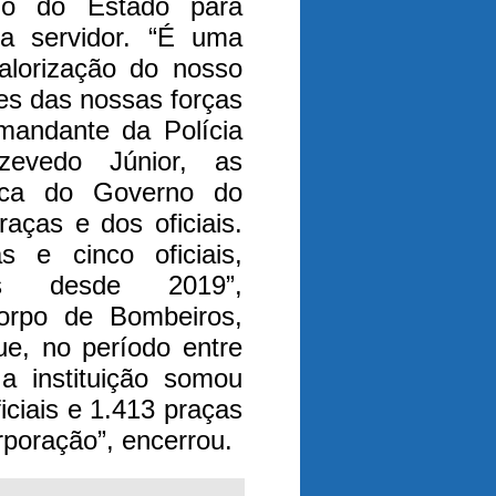
o do Estado para
da servidor. “É uma
alorização do nosso
es das nossas forças
mandante da Polícia
zevedo Júnior, as
ica do Governo do
aças e dos oficiais.
 e cinco oficiais,
es desde 2019”,
rpo de Bombeiros,
ue, no período entre
a instituição somou
iciais e 1.413 praças
rporação”, encerrou.