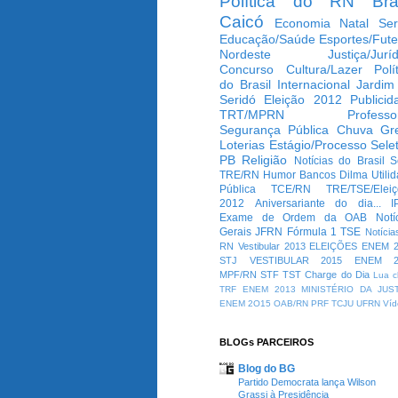
Política do RN
Bra
Caicó
Economia
Natal
Ser
Educação/Saúde
Esportes/Fute
Nordeste
Justiça/Jurí
Concurso
Cultura/Lazer
Polí
do Brasil
Internacional
Jardim
Seridó
Eleição 2012
Publicid
TRT/MPRN
Professo
Segurança Pública
Chuva
Gr
Loterias
Estágio/Processo Selet
PB
Religião
Notícias do Brasil
S
TRE/RN
Humor
Bancos
Dilma
Utili
Pública
TCE/RN
TRE/TSE/Elei
2012
Aniversariante do dia...
I
Exame de Ordem da OAB
Notí
Gerais
JFRN
Fórmula 1
TSE
Notícia
RN
Vestibular 2013
ELEIÇÕES
ENEM 2
STJ
VESTIBULAR 2015
ENEM 2
MPF/RN
STF
TST
Charge do Dia
Lua c
TRF
ENEM 2013
MINISTÉRIO DA JUS
ENEM 2O15
OAB/RN
PRF
TCJU
UFRN
Víd
BLOGs PARCEIROS
Blog do BG
Partido Democrata lança Wilson
Grassi à Presidência