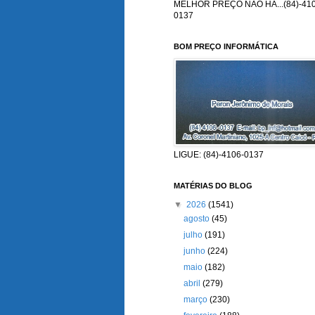
MELHOR PREÇO NÃO HÁ...(84)-410
0137
BOM PREÇO INFORMÁTICA
LIGUE: (84)-4106-0137
MATÉRIAS DO BLOG
▼
2026
(1541)
agosto
(45)
julho
(191)
junho
(224)
maio
(182)
abril
(279)
março
(230)