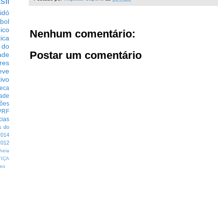
sil
idó
bol
dico
Nenhum comentário:
tica
 do
Postar um comentário
ade
res
eve
ivo
eca
dade
ções
PRF
cias
s do
014
012
heia
TIÇA
eo