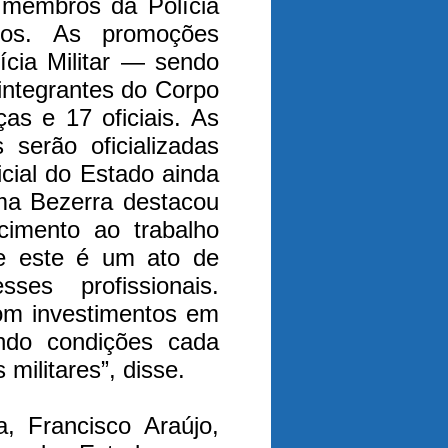
 membros da Polícia
ros. As promoções
ícia Militar — sendo
 integrantes do Corpo
as e 17 oficiais. As
 serão oficializadas
icial do Estado ainda
ma Bezerra destacou
cimento ao trabalho
e este é um ato de
ses profissionais.
om investimentos em
indo condições cada
militares”, disse.
, Francisco Araújo,