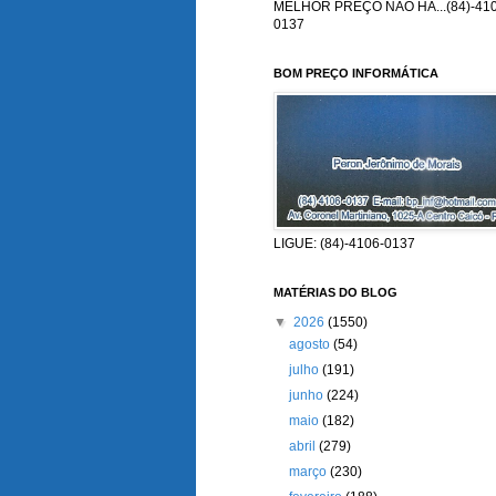
MELHOR PREÇO NÃO HÁ...(84)-410
0137
BOM PREÇO INFORMÁTICA
LIGUE: (84)-4106-0137
MATÉRIAS DO BLOG
▼
2026
(1550)
agosto
(54)
julho
(191)
junho
(224)
maio
(182)
abril
(279)
março
(230)