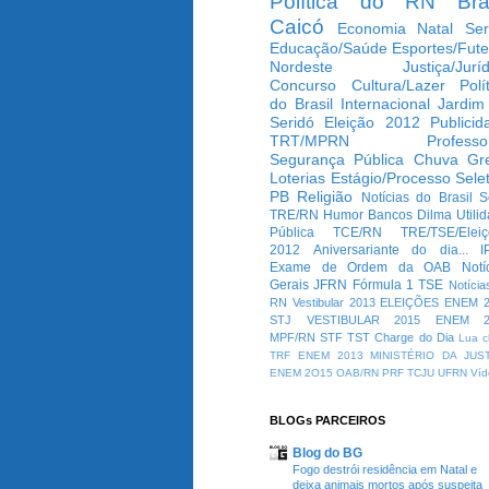
Política do RN
Bra
Caicó
Economia
Natal
Ser
Educação/Saúde
Esportes/Fute
Nordeste
Justiça/Jurí
Concurso
Cultura/Lazer
Polí
do Brasil
Internacional
Jardim
Seridó
Eleição 2012
Publicid
TRT/MPRN
Professo
Segurança Pública
Chuva
Gr
Loterias
Estágio/Processo Selet
PB
Religião
Notícias do Brasil
S
TRE/RN
Humor
Bancos
Dilma
Utili
Pública
TCE/RN
TRE/TSE/Elei
2012
Aniversariante do dia...
I
Exame de Ordem da OAB
Notí
Gerais
JFRN
Fórmula 1
TSE
Notícia
RN
Vestibular 2013
ELEIÇÕES
ENEM 2
STJ
VESTIBULAR 2015
ENEM 2
MPF/RN
STF
TST
Charge do Dia
Lua c
TRF
ENEM 2013
MINISTÉRIO DA JUS
ENEM 2O15
OAB/RN
PRF
TCJU
UFRN
Víd
BLOGs PARCEIROS
Blog do BG
Fogo destrói residência em Natal e
deixa animais mortos após suspeita