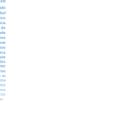
sil
idó
bol
dico
tica
 do
ade
res
eve
ivo
eca
dade
ções
PRF
cias
s do
014
012
heia
TIÇA
eo