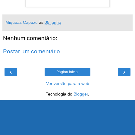
Miquéas Capuxu
às
05 junho
Nenhum comentário:
Postar um comentário
‹
›
Página inicial
Ver versão para a web
Tecnologia do
Blogger
.