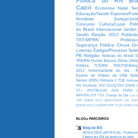
Política do RN
Bra
Caicó
Economia
Natal
Ser
Educação/Saúde
Esportes/Fute
Nordeste
Justiça/Jurí
Concurso
Cultura/Lazer
Polí
do Brasil
Internacional
Jardim
Seridó
Eleição 2012
Publicid
TRT/MPRN
Professo
Segurança Pública
Chuva
Gr
Loterias
Estágio/Processo Selet
PB
Religião
Notícias do Brasil
S
TRE/RN
Humor
Bancos
Dilma
Utili
Pública
TCE/RN
TRE/TSE/Elei
2012
Aniversariante do dia...
I
Exame de Ordem da OAB
Notí
Gerais
JFRN
Fórmula 1
TSE
Notícia
RN
Vestibular 2013
ELEIÇÕES
ENEM 2
STJ
VESTIBULAR 2015
ENEM 2
MPF/RN
STF
TST
Charge do Dia
Lua c
TRF
ENEM 2013
MINISTÉRIO DA JUS
ENEM 2O15
OAB/RN
PRF
TCJU
UFRN
Víd
BLOGs PARCEIROS
Blog do BG
RESULTADO ARTIFICIAL: Professo
Fátima tira RN da lanterna do Ideb