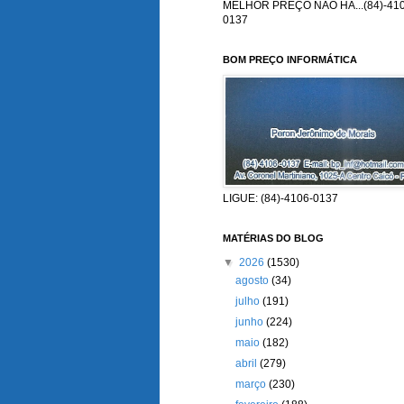
MELHOR PREÇO NÃO HÁ...(84)-410
0137
BOM PREÇO INFORMÁTICA
LIGUE: (84)-4106-0137
MATÉRIAS DO BLOG
▼
2026
(1530)
agosto
(34)
julho
(191)
junho
(224)
maio
(182)
abril
(279)
março
(230)