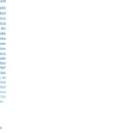
sil
idó
bol
dico
tica
 do
ade
res
eve
ivo
eca
dade
ções
PRF
cias
s do
014
012
heia
TIÇA
eo
ra