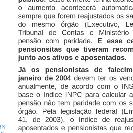
o aumento acontecerá automati
sempre que forem reajustados os sal
do mesmo órgão (Executivo, Legis
Tribunal de Contas e Ministério
pensão com paridade.
E esse c
pensionsitas que tiveram reco
junto aos ativos e aposentados.
Já os pensionistas de falecim
janeiro de 2004
devem ter os venc
anualmente, de acordo com o INS
base o índice INPC para calcular 
pensão não tem paridade com os 
órgão.
Pela legislação federal (E
41, de 2003), o índice de reaju
RN
aposentados e pensionistas que re