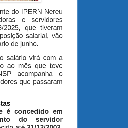
ente do IPERN Nereu
doras e servidores
8/2025, que tiveram
sição salarial, vão
rio de junho.
 salário virá com a
ivo ao mês que teve
NSP acompanha o
vidores que passaram
tas
te é concedido em
nto do servidor
ecido até
31/12/2003
,