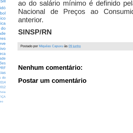
sil
ao do salário mínimo é definido pel
idó
Nacional de Preços ao Consumi
bol
anterior.
dico
tica
 do
SINSP/RN
ade
res
eve
Postado por
Miquéas Capuxu
às
09 junho
ivo
eca
dade
ções
Nenhum comentário:
PRF
cias
s do
Postar um comentário
014
012
heia
TIÇA
eo