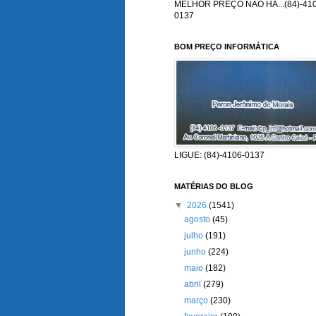
MELHOR PREÇO NÃO HÁ...(84)-410
0137
BOM PREÇO INFORMÁTICA
LIGUE: (84)-4106-0137
MATÉRIAS DO BLOG
▼
2026
(1541)
agosto
(45)
julho
(191)
junho
(224)
maio
(182)
abril
(279)
março
(230)