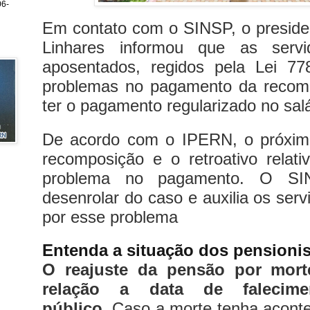
6-
Em contato com o SINSP, o presid
Linhares informou que as servi
aposentados, regidos pela Lei 77
problemas no pagamento da recompo
ter o pagamento regularizado no salá
De acordo com o IPERN, o próximo
recomposição e o retroativo relat
problema no pagamento.
O SI
desenrolar do caso e auxilia os ser
por esse problema
Entenda a situação dos pensionis
O reajuste da pensão por mor
relação a data de falecime
público.
Caso a morte tenha acont