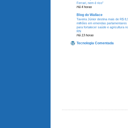
Ferrari, nem é rico”
Há 4 horas
Blog do Wallace
Taveira Júnior destina mais de R$ 8,
milhões em emendas parlamentares
para fortalecer saúde e agricultura n
RN
Há 13 horas
Tecnologia Comentada