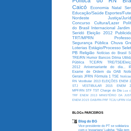
Política do RN
Bra
Caicó
Economia
Natal
Ser
Educação/Saúde
Esportes/Fute
Nordeste
Justiça/Jurí
Concurso
Cultura/Lazer
Polí
do Brasil
Internacional
Jardim
Seridó
Eleição 2012
Publicid
TRT/MPRN
Professo
Segurança Pública
Chuva
Gr
Loterias
Estágio/Processo Selet
PB
Religião
Notícias do Brasil
S
TRE/RN
Humor
Bancos
Dilma
Utili
Pública
TCE/RN
TRE/TSE/Elei
2012
Aniversariante do dia...
I
Exame de Ordem da OAB
Notí
Gerais
JFRN
Fórmula 1
TSE
Notícia
RN
Vestibular 2013
ELEIÇÕES
ENEM 2
STJ
VESTIBULAR 2015
ENEM 2
MPF/RN
STF
TST
Charge do Dia
Lua c
TRF
ENEM 2013
MINISTÉRIO DA JUS
ENEM 2O15
OAB/RN
PRF
TCJU
UFRN
Víd
BLOGs PARCEIROS
Blog do BG
Vice-presidente do PT se solidariza
com o ‘espartano’ Lulinha: “Não tem