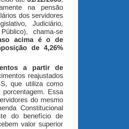
camente na pensão
ários dos servidores
lativo, Judiciário,
 Público), chama-se
aso acima é o de
mposição de 4,26%
entos a partir de
imentos reajustados
S, que utiliza como
a porcentagem. Essa
servidores do mesmo
menda Constitucional
ste do benefício de
cebem valor superior