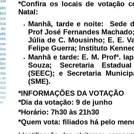
sil
*Confira os locais de votação 
idó
Natal:
bol
dico
Manhã, tarde e noite: Sede d
tica
 do
Prof José Fernandes Machado; 
ade
Júlia de C. Mousinho; E. E. V
res
eve
Felipe Guerra; Instituto Kenn
ivo
eca
Manhã e tarde: E. M. Profª. Ia
dade
Souza; Secretaria Estadu
ções
PRF
(SEEC); e Secretaria Munici
cias
s do
(SME).
014
012
*INFORMAÇÕES DA VOTAÇÃO
heia
TIÇA
*Dia da votação: 9 de junho
eo
*Horário: 7h30 às 21h30
*Quem vota: filiados há pelo me