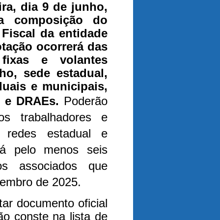
ira, dia 9 de junho,
va composição do
Fiscal da entidade
otação ocorrerá das
ixas e volantes
lho, sede estadual,
duais e municipais,
Cs e DRAEs.
Poderão
 os trabalhadores e
 redes estadual e
 há pelo menos seis
s associados que
ezembro de 2025.
tar documento oficial
o conste na lista de