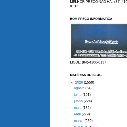
MELHOR PREÇO NÃO HÁ...(84)-410
0137
BOM PREÇO INFORMÁTICA
LIGUE: (84)-4106-0137
MATÉRIAS DO BLOG
▼
2026
(1550)
agosto
(54)
julho
(191)
junho
(224)
maio
(182)
abril
(279)
março
(230)