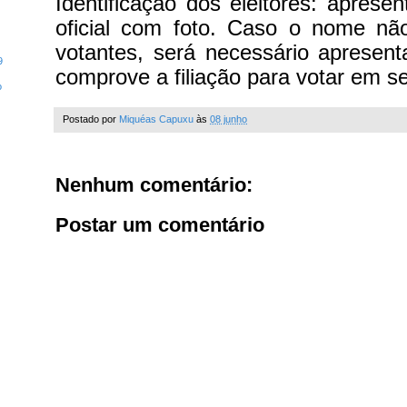
Identificação dos eleitores: apres
oficial com foto. Caso o nome não
votantes, será necessário apresen
9
comprove a filiação para votar em s
o
Postado por
Miquéas Capuxu
às
08 junho
Nenhum comentário:
Postar um comentário