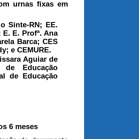
com urnas fixas em
o Sinte-RN; EE.
E. E. Profª. Ana
arela Barca; CES
edy; e CEMURE.
pissara Aguiar de
al de Educação
pal de Educação
nos 6 meses