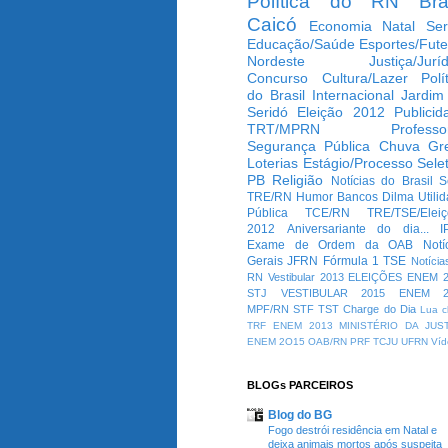
Política do RN
Bra
Caicó
Economia
Natal
Ser
Educação/Saúde
Esportes/Fute
Nordeste
Justiça/Jurí
Concurso
Cultura/Lazer
Polí
do Brasil
Internacional
Jardim
Seridó
Eleição 2012
Publicid
TRT/MPRN
Professo
Segurança Pública
Chuva
Gr
Loterias
Estágio/Processo Selet
PB
Religião
Notícias do Brasil
S
TRE/RN
Humor
Bancos
Dilma
Utili
Pública
TCE/RN
TRE/TSE/Elei
2012
Aniversariante do dia...
I
Exame de Ordem da OAB
Notí
Gerais
JFRN
Fórmula 1
TSE
Notícia
RN
Vestibular 2013
ELEIÇÕES
ENEM 2
STJ
VESTIBULAR 2015
ENEM 2
MPF/RN
STF
TST
Charge do Dia
Lua c
TRF
ENEM 2013
MINISTÉRIO DA JUS
ENEM 2O15
OAB/RN
PRF
TCJU
UFRN
Víd
BLOGs PARCEIROS
Blog do BG
Fogo destrói residência em Natal e
deixa animais mortos após suspeita