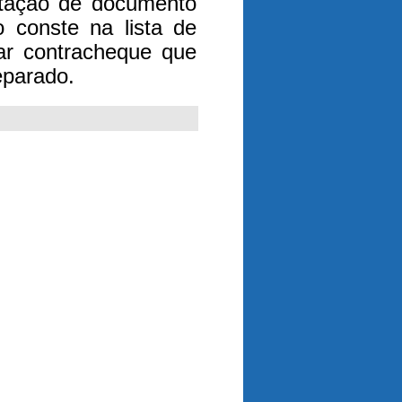
entação de documento
 conste na lista de
tar contracheque que
eparado.