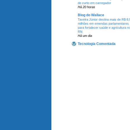
de curto em carregador
Há 20 horas
Blog do Wallace
Taveira Júnior destina mais de R$ 8,
milhões em emendas parlamentares
para fortalecer saúde e agricultura n
RN
Há um dia
Tecnologia Comentada