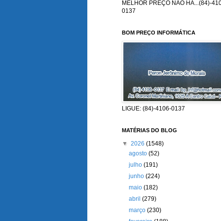
MELHOR PREÇO NÃO HÁ...(84)-410
0137
BOM PREÇO INFORMÁTICA
LIGUE: (84)-4106-0137
MATÉRIAS DO BLOG
▼
2026
(1548)
agosto
(52)
julho
(191)
junho
(224)
maio
(182)
abril
(279)
março
(230)