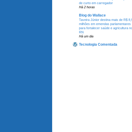
de curto em carregador
Há 2 horas
Blog do Wallace
Taveira Júnior destina mais de R$ 8,
milhões em emendas parlamentares
para fortalecer saúde e agricultura n
RN
Há um dia
Tecnologia Comentada