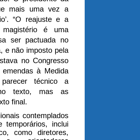
que mais uma vez a
o’. “O reajuste e a
e magistério é uma
sa ser pactuada no
, e não imposto pela
estava no Congresso
o emendas à Medida
 parecer técnico a
 no texto, mas as
to final.
sionais contemplados
 temporários, inclui
co, como diretores,