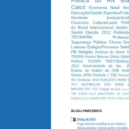
Política do RN
Bra
Caicó
Economia
Natal
Ser
Educação/Saúde
Esportes/Fute
Nordeste
Justiça/Jurí
Concurso
Cultura/Lazer
Polí
do Brasil
Internacional
Jardim
Seridó
Eleição 2012
Publicid
TRT/MPRN
Professo
Segurança Pública
Chuva
Gr
Loterias
Estágio/Processo Selet
PB
Religião
Notícias do Brasil
S
TRE/RN
Humor
Bancos
Dilma
Utili
Pública
TCE/RN
TRE/TSE/Elei
2012
Aniversariante do dia...
I
Exame de Ordem da OAB
Notí
Gerais
JFRN
Fórmula 1
TSE
Notícia
RN
Vestibular 2013
ELEIÇÕES
ENEM 2
STJ
VESTIBULAR 2015
ENEM 2
MPF/RN
STF
TST
Charge do Dia
Lua c
TRF
ENEM 2013
MINISTÉRIO DA JUS
ENEM 2O15
OAB/RN
PRF
TCJU
UFRN
Víd
BLOGs PARCEIROS
Blog do BG
Fogo destrói residência em Natal e
deixa animais mortos após suspeita