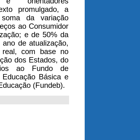
s e orientadores
exto promulgado, a
a soma da variação
reços ao Consumidor
lização; e de 50% da
 ano de atualização,
a real, com base no
uição dos Estados, do
ípios ao Fundo de
 Educação Básica e
a Educação (Fundeb).