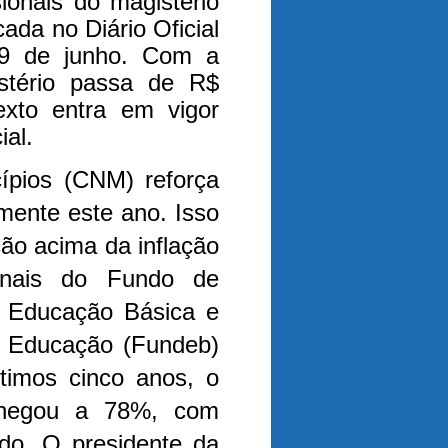
sionais do magistério
ada no Diário Oficial
19 de junho. Com a
stério passa de R$
exto entra em vigor
cial.
ípios (CNM) reforça
mente este ano. Isso
ão acima da inflação
onais do Fundo de
 Educação Básica e
da Educação (Fundeb)
timos cinco anos, o
 chegou a 78%, com
odo.
O presidente da