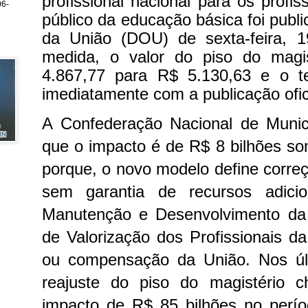
profissional nacional para os profis
6-
público da educação básica foi public
da União (DOU) de sexta-feira, 
medida, o valor do piso do magi
4.867,77 para R$ 5.130,63 e o t
imediatamente com a publicação ofi
A Confederação Nacional de Munic
que o impacto é de R$ 8 bilhões so
porque, o novo modelo define correç
sem garantia de recursos adici
Manutenção e Desenvolvimento da
de Valorização dos Profissionais 
ou compensação da União. Nos úl
reajuste do piso do magistério
impacto de R$ 85 bilhões no perí