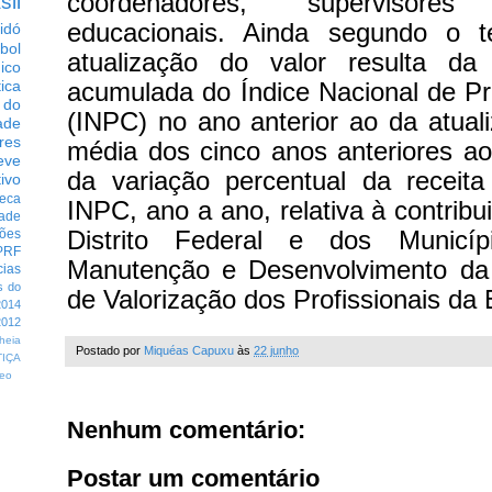
coordenadores, supervisore
sil
educacionais. Ainda segundo o t
idó
bol
atualização do valor resulta d
dico
acumulada do Índice Nacional de P
tica
 do
(INPC) no ano anterior ao da atua
ade
res
média dos cinco anos anteriores ao
eve
da variação percentual da receit
ivo
eca
INPC, ano a ano, relativa à contrib
dade
Distrito Federal e dos Munic
ções
PRF
Manutenção e Desenvolvimento da
cias
s do
de Valorização dos Profissionais d
014
012
heia
Postado por
Miquéas Capuxu
às
22 junho
TIÇA
eo
Nenhum comentário:
Postar um comentário