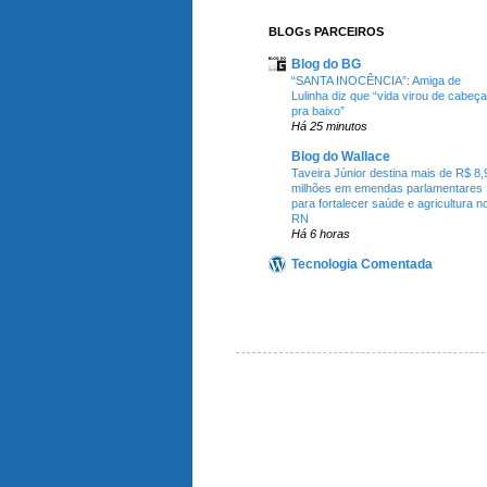
BLOGs PARCEIROS
Blog do BG
“SANTA INOCÊNCIA”: Amiga de
Lulinha diz que “vida virou de cabeça
pra baixo”
Há 25 minutos
Blog do Wallace
Taveira Júnior destina mais de R$ 8,
milhões em emendas parlamentares
para fortalecer saúde e agricultura n
RN
Há 6 horas
Tecnologia Comentada