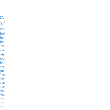
RN
sil
idó
bol
dico
tica
 do
ade
res
eve
ivo
eca
dade
ções
PRF
cias
s do
014
012
heia
TIÇA
eo