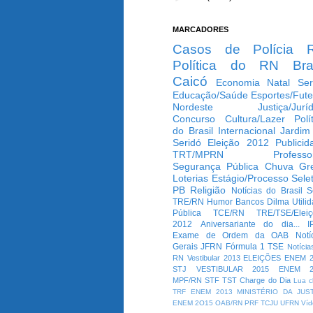
MARCADORES
Casos de Polícia
Política do RN
Bra
Caicó
Economia
Natal
Ser
Educação/Saúde
Esportes/Fute
Nordeste
Justiça/Jurí
Concurso
Cultura/Lazer
Polí
do Brasil
Internacional
Jardim
Seridó
Eleição 2012
Publicid
TRT/MPRN
Professo
Segurança Pública
Chuva
Gr
Loterias
Estágio/Processo Selet
PB
Religião
Notícias do Brasil
S
TRE/RN
Humor
Bancos
Dilma
Utili
Pública
TCE/RN
TRE/TSE/Elei
2012
Aniversariante do dia...
I
Exame de Ordem da OAB
Notí
Gerais
JFRN
Fórmula 1
TSE
Notícia
RN
Vestibular 2013
ELEIÇÕES
ENEM 2
STJ
VESTIBULAR 2015
ENEM 2
MPF/RN
STF
TST
Charge do Dia
Lua c
TRF
ENEM 2013
MINISTÉRIO DA JUS
ENEM 2O15
OAB/RN
PRF
TCJU
UFRN
Víd