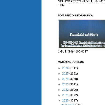
MELHOR PREÇO NÃO HÁ...(84)-410
0137
BOM PREÇO INFORMÁTICA
LIGUE: (84)-4106-0137
MATÉRIAS DO BLOG
►
2026
(1541)
►
2025
(2991)
►
2024
(3058)
►
2023
(3011)
►
2022
(2606)
►
2021
(3072)
▼
2020
(3717)