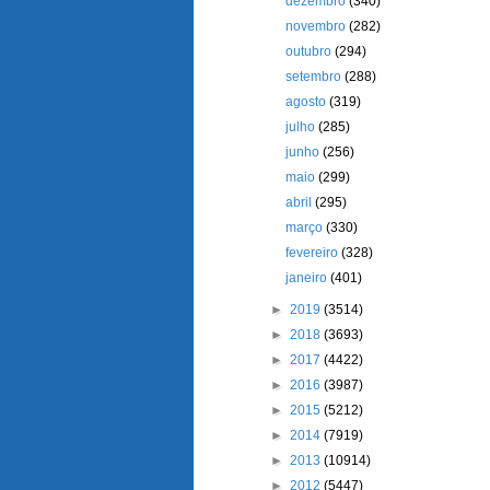
dezembro
(340)
novembro
(282)
outubro
(294)
setembro
(288)
agosto
(319)
julho
(285)
junho
(256)
maio
(299)
abril
(295)
março
(330)
fevereiro
(328)
janeiro
(401)
►
2019
(3514)
►
2018
(3693)
►
2017
(4422)
►
2016
(3987)
►
2015
(5212)
►
2014
(7919)
►
2013
(10914)
►
2012
(5447)