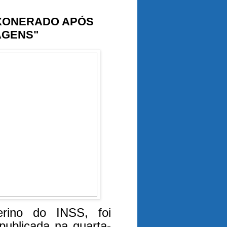
EXONERADO APÓS
AGENS"
erino do INSS, foi
publicada na quarta-