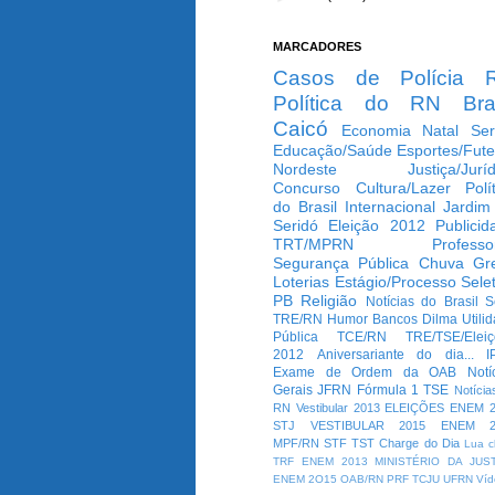
MARCADORES
Casos de Polícia
Política do RN
Bra
Caicó
Economia
Natal
Ser
Educação/Saúde
Esportes/Fute
Nordeste
Justiça/Jurí
Concurso
Cultura/Lazer
Polí
do Brasil
Internacional
Jardim
Seridó
Eleição 2012
Publicid
TRT/MPRN
Professo
Segurança Pública
Chuva
Gr
Loterias
Estágio/Processo Selet
PB
Religião
Notícias do Brasil
S
TRE/RN
Humor
Bancos
Dilma
Utili
Pública
TCE/RN
TRE/TSE/Elei
2012
Aniversariante do dia...
I
Exame de Ordem da OAB
Notí
Gerais
JFRN
Fórmula 1
TSE
Notícia
RN
Vestibular 2013
ELEIÇÕES
ENEM 2
STJ
VESTIBULAR 2015
ENEM 2
MPF/RN
STF
TST
Charge do Dia
Lua c
TRF
ENEM 2013
MINISTÉRIO DA JUS
ENEM 2O15
OAB/RN
PRF
TCJU
UFRN
Víd