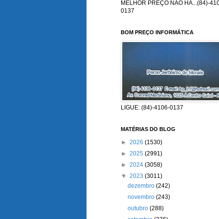
MELHOR PREÇO NÃO HÁ...(84)-410
0137
BOM PREÇO INFORMÁTICA
LIGUE: (84)-4106-0137
MATÉRIAS DO BLOG
►
2026
(1530)
►
2025
(2991)
►
2024
(3058)
▼
2023
(3011)
dezembro
(242)
novembro
(243)
outubro
(288)