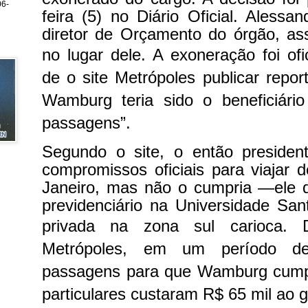
6-
feira (5) no Diário Oficial. Alessan
diretor de Orçamento do órgão, as
no lugar dele.
A exoneração foi ofi
de o site Metrópoles publicar repo
Wamburg teria sido o beneficiári
passagens”.
Segundo o site, o então preside
compromissos oficiais para viajar d
Janeiro, mas não o cumpria —ele d
previdenciário na Universidade Sant
privada na zona sul carioca.
Metrópoles, em um período d
passagens para que Wamburg cump
particulares custaram R$ 65 mil ao g