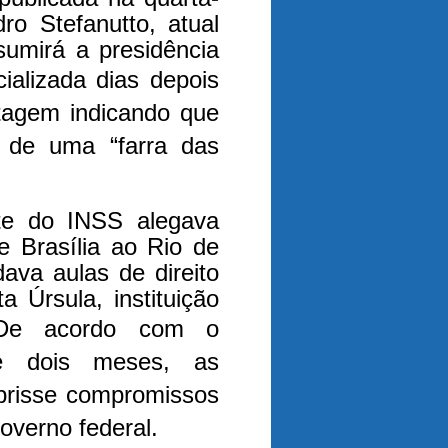
dro Stefanutto, atual
sumirá a presidência
cializada dias depois
rtagem indicando que
o de uma “farra das
nte do INSS alegava
e Brasília ao Rio de
ava aulas de direito
a Úrsula, instituição
De acordo com o
e dois meses, as
risse compromissos
overno federal.