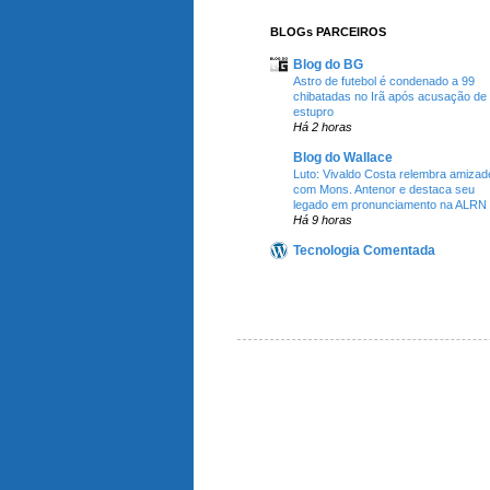
BLOGs PARCEIROS
Blog do BG
Astro de futebol é condenado a 99
chibatadas no Irã após acusação de
estupro
Há 2 horas
Blog do Wallace
Luto: Vivaldo Costa relembra amizad
com Mons. Antenor e destaca seu
legado em pronunciamento na ALRN
Há 9 horas
Tecnologia Comentada