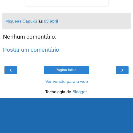
Miquéas Capuxu
às
09 abril
Nenhum comentário:
Postar um comentário
‹
›
Página inicial
Ver versão para a web
Tecnologia do
Blogger
.