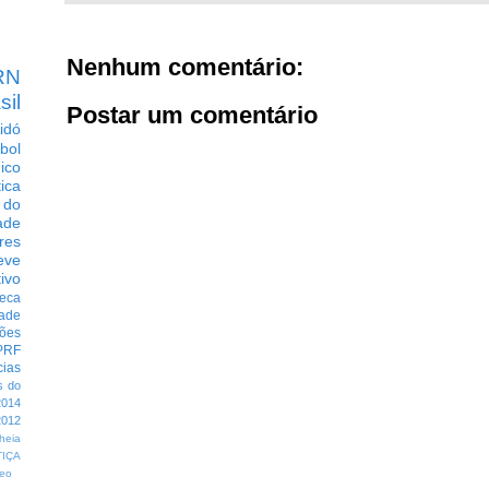
Nenhum comentário:
RN
sil
Postar um comentário
idó
bol
dico
tica
 do
ade
res
eve
ivo
eca
dade
ções
PRF
cias
s do
014
012
heia
TIÇA
eo