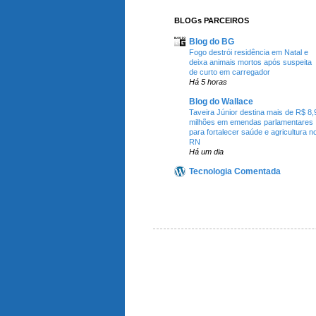
BLOGs PARCEIROS
Blog do BG
Fogo destrói residência em Natal e
deixa animais mortos após suspeita
de curto em carregador
Há 5 horas
Blog do Wallace
Taveira Júnior destina mais de R$ 8,
milhões em emendas parlamentares
para fortalecer saúde e agricultura n
RN
Há um dia
Tecnologia Comentada