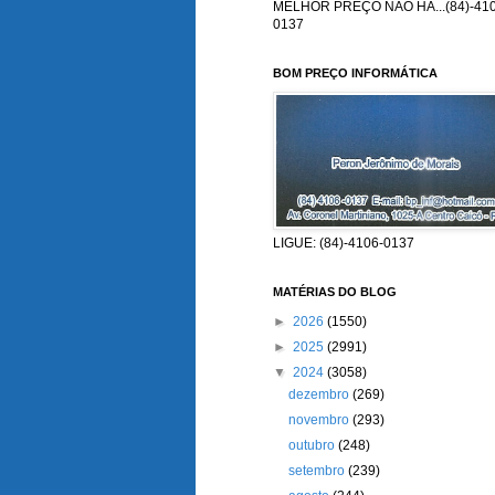
MELHOR PREÇO NÃO HÁ...(84)-410
0137
BOM PREÇO INFORMÁTICA
LIGUE: (84)-4106-0137
MATÉRIAS DO BLOG
►
2026
(1550)
►
2025
(2991)
▼
2024
(3058)
dezembro
(269)
novembro
(293)
outubro
(248)
setembro
(239)