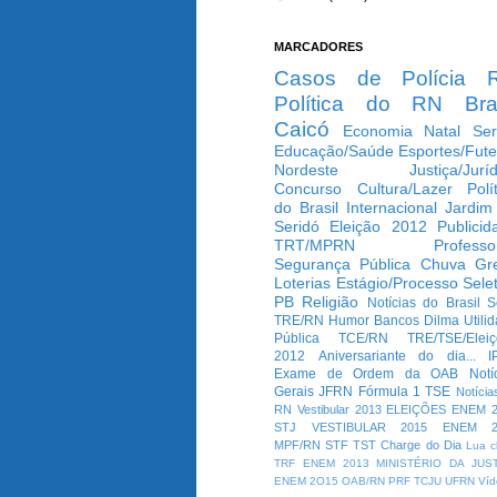
MARCADORES
Casos de Polícia
Política do RN
Bra
Caicó
Economia
Natal
Ser
Educação/Saúde
Esportes/Fute
Nordeste
Justiça/Jurí
Concurso
Cultura/Lazer
Polí
do Brasil
Internacional
Jardim
Seridó
Eleição 2012
Publicid
TRT/MPRN
Professo
Segurança Pública
Chuva
Gr
Loterias
Estágio/Processo Selet
PB
Religião
Notícias do Brasil
S
TRE/RN
Humor
Bancos
Dilma
Utili
Pública
TCE/RN
TRE/TSE/Elei
2012
Aniversariante do dia...
I
Exame de Ordem da OAB
Notí
Gerais
JFRN
Fórmula 1
TSE
Notícia
RN
Vestibular 2013
ELEIÇÕES
ENEM 2
STJ
VESTIBULAR 2015
ENEM 2
MPF/RN
STF
TST
Charge do Dia
Lua c
TRF
ENEM 2013
MINISTÉRIO DA JUS
ENEM 2O15
OAB/RN
PRF
TCJU
UFRN
Víd