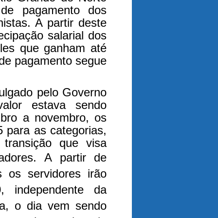
o de pagamento dos
istas. A partir deste
cipação salarial dos
eles que ganham até
a de pagamento segue
vulgado pelo Governo
alor estava sendo
mbro a novembro, os
5 para as categorias,
 transição que visa
hadores.
A partir de
 os servidores irão
0, independente da
ora, o dia vem sendo