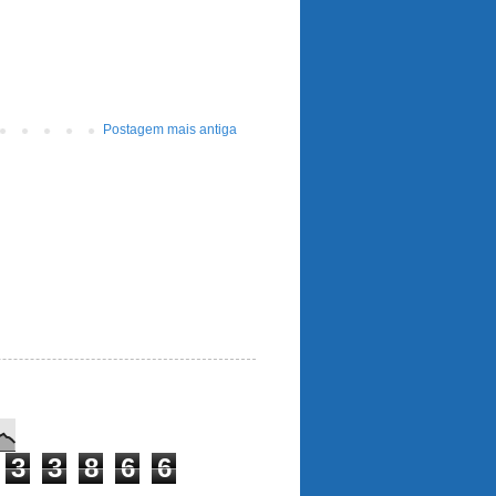
Postagem mais antiga
3
3
8
6
6