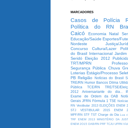
MARCADORES
Casos de Polícia
Política do RN
Bra
Caicó
Economia
Natal
Ser
Educação/Saúde
Esportes/Fute
Nordeste
Justiça/Jurí
Concurso
Cultura/Lazer
Polí
do Brasil
Internacional
Jardim
Seridó
Eleição 2012
Publicid
TRT/MPRN
Professo
Segurança Pública
Chuva
Gr
Loterias
Estágio/Processo Selet
PB
Religião
Notícias do Brasil
S
TRE/RN
Humor
Bancos
Dilma
Utili
Pública
TCE/RN
TRE/TSE/Elei
2012
Aniversariante do dia...
I
Exame de Ordem da OAB
Notí
Gerais
JFRN
Fórmula 1
TSE
Notícia
RN
Vestibular 2013
ELEIÇÕES
ENEM 2
STJ
VESTIBULAR 2015
ENEM 2
MPF/RN
STF
TST
Charge do Dia
Lua c
TRF
ENEM 2013
MINISTÉRIO DA JUS
ENEM 2O15
OAB/RN
PRF
TCJU
UFRN
Víd