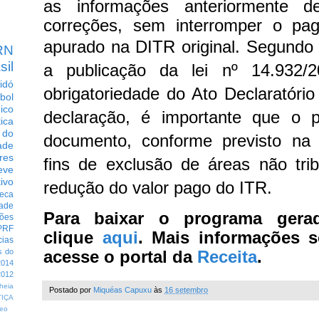
as informações anteriormente d
correções, sem interromper o pa
apurado na DITR original.
Segundo
RN
sil
a publicação da lei nº 14.932/2
idó
obrigatoriedade do Ato Declaratóri
bol
dico
declaração, é importante que o 
tica
 do
documento, conforme previsto na
ade
res
fins de exclusão de áreas não tri
eve
ivo
redução do valor pago do ITR.
eca
dade
Para baixar o programa gera
ções
PRF
clique
aqui
. Mais informações s
cias
acesse o portal da
Receita
.
s do
014
012
heia
Postado por
Miquéas Capuxu
às
16 setembro
TIÇA
eo