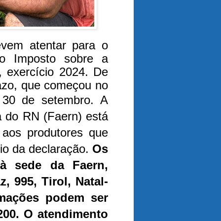
evem atentar para o
o Imposto sobre a
), exercício 2024. De
razo, que começou no
é 30 de setembro.
A
a do RN (Faern) está
 aos produtores que
io da declaração.
Os
 à sede da Faern,
 995, Tirol, Natal-
rmações podem ser
0200. O atendimento