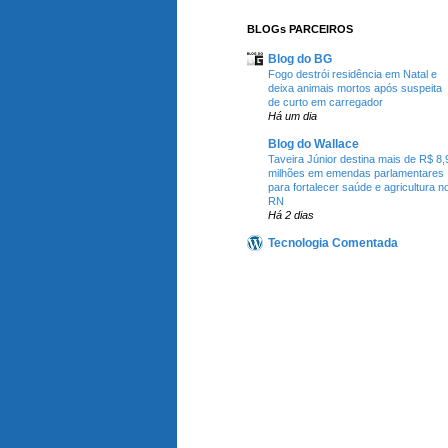
BLOGs PARCEIROS
Blog do BG
Fogo destrói residência em Natal e
deixa animais mortos após suspeita
de curto em carregador
Há um dia
Blog do Wallace
Taveira Júnior destina mais de R$ 8,
milhões em emendas parlamentares
para fortalecer saúde e agricultura n
RN
Há 2 dias
Tecnologia Comentada