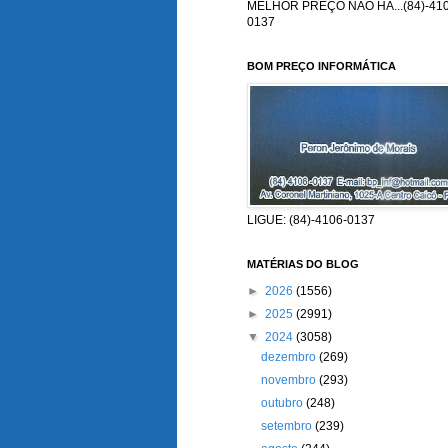
MELHOR PREÇO NÃO HÁ...(84)-410
0137
BOM PREÇO INFORMÁTICA
LIGUE: (84)-4106-0137
MATÉRIAS DO BLOG
►
2026
(1556)
►
2025
(2991)
▼
2024
(3058)
dezembro
(269)
novembro
(293)
outubro
(248)
setembro
(239)