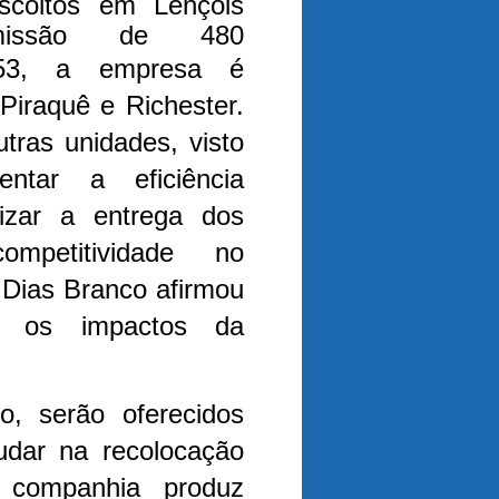
scoitos em Lençóis
issão de 480
53, a empresa é
Piraquê e Richester.
tras unidades, visto
tar a eficiência
lizar a entrega dos
ompetitividade no
Dias Branco afirmou
r os impactos da
o, serão oferecidos
udar na recolocação
 companhia produz