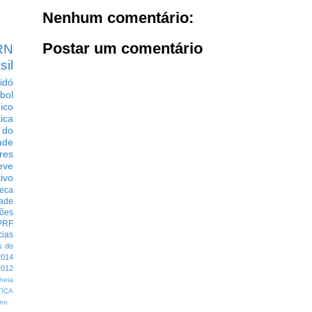
Nenhum comentário:
Postar um comentário
RN
sil
idó
bol
dico
tica
 do
ade
res
eve
ivo
eca
dade
ções
PRF
cias
s do
014
012
heia
TIÇA
eo