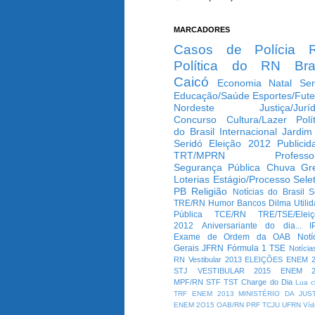
MARCADORES
Casos de Polícia
Política do RN
Bra
Caicó
Economia
Natal
Ser
Educação/Saúde
Esportes/Fute
Nordeste
Justiça/Jurí
Concurso
Cultura/Lazer
Polí
do Brasil
Internacional
Jardim
Seridó
Eleição 2012
Publicid
TRT/MPRN
Professo
Segurança Pública
Chuva
Gr
Loterias
Estágio/Processo Selet
PB
Religião
Notícias do Brasil
S
TRE/RN
Humor
Bancos
Dilma
Utili
Pública
TCE/RN
TRE/TSE/Elei
2012
Aniversariante do dia...
I
Exame de Ordem da OAB
Notí
Gerais
JFRN
Fórmula 1
TSE
Notícia
RN
Vestibular 2013
ELEIÇÕES
ENEM 2
STJ
VESTIBULAR 2015
ENEM 2
MPF/RN
STF
TST
Charge do Dia
Lua c
TRF
ENEM 2013
MINISTÉRIO DA JUS
ENEM 2O15
OAB/RN
PRF
TCJU
UFRN
Víd