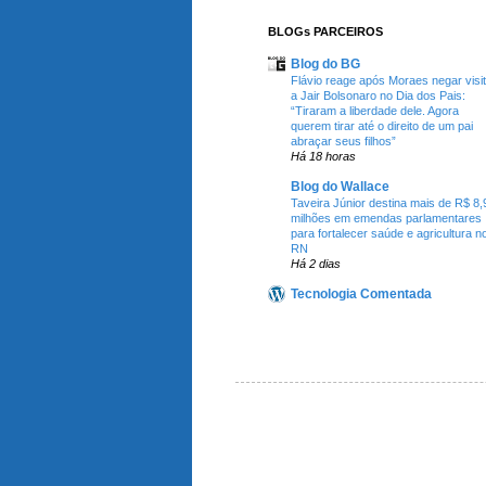
BLOGs PARCEIROS
Blog do BG
Flávio reage após Moraes negar visi
a Jair Bolsonaro no Dia dos Pais:
“Tiraram a liberdade dele. Agora
querem tirar até o direito de um pai
abraçar seus filhos”
Há 18 horas
Blog do Wallace
Taveira Júnior destina mais de R$ 8,
milhões em emendas parlamentares
para fortalecer saúde e agricultura n
RN
Há 2 dias
Tecnologia Comentada