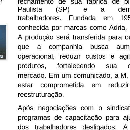
fechamento de sua fábrica de bi
6-
Paulista (SP) e a dem
trabalhadores.
Fundada em 19
conhecida por marcas como Adria, 
A produção será transferida para ou
que a companhia busca aumen
operacional, reduzir custos e agi
produtos, fortalecendo sua c
mercado.
Em um comunicado, a M. 
estar comprometida em reduzi
reestruturação.
Após negociações com o sindicat
programas de capacitação para aj
dos trabalhadores desligados.
A