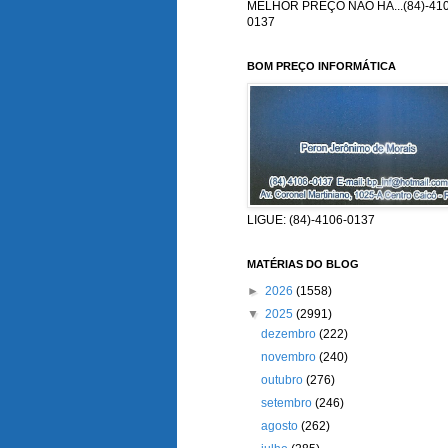
MELHOR PREÇO NÃO HÁ...(84)-410
0137
BOM PREÇO INFORMÁTICA
LIGUE: (84)-4106-0137
MATÉRIAS DO BLOG
►
2026
(1558)
▼
2025
(2991)
dezembro
(222)
novembro
(240)
outubro
(276)
setembro
(246)
agosto
(262)