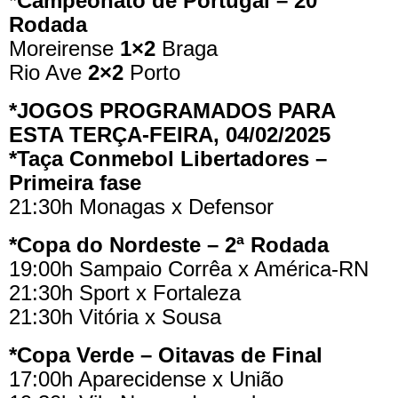
*Campeonato de Portugal – 20ª
Rodada
Moreirense
1×2
Braga
Rio Ave
2×2
Porto
*JOGOS PROGRAMADOS PARA
ESTA TERÇA-FEIRA, 04/02/2025
*Taça Conmebol Libertadores –
Primeira fase
21:30h Monagas x Defensor
*Copa do Nordeste – 2ª Rodada
19:00h Sampaio Corrêa x América-RN
21:30h Sport x Fortaleza
21:30h Vitória x Sousa
*Copa Verde – Oitavas de Final
17:00h Aparecidense x União