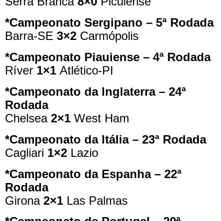
Serra Branca
8×0
Picuiense
*Campeonato Sergipano – 5ª Rodada
Barra-SE
3×2
Carmópolis
*Campeonato Piauiense – 4ª Rodada
Ríver
1×1
Atlético-PI
*Campeonato da Inglaterra – 24ª
Rodada
Chelsea
2×1
West Ham
*Campeonato da Itália – 23ª Rodada
Cagliari
1×2
Lazio
*Campeonato da Espanha – 22ª
Rodada
Girona
2×1
Las Palmas