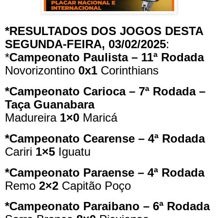
*RESULTADOS DOS JOGOS DESTA
SEGUNDA-FEIRA, 03/02/2025
:
*
Campeonato Paulista – 11ª Rodada
Novorizontino
0x1
Corinthians
*Campeonato Carioca – 7ª Rodada –
Taça Guanabara
Madureira
1×0
Maricá
*Campeonato Cearense – 4ª Rodada
Cariri
1×5
Iguatu
*Campeonato Paraense – 4ª Rodada
Remo
2×2
Capitão Poço
*Campeonato Paraibano – 6ª Rodada