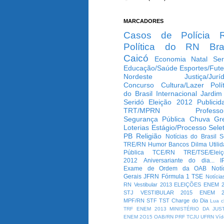
MARCADORES
Casos de Polícia
Política do RN
Bra
Caicó
Economia
Natal
Ser
Educação/Saúde
Esportes/Fute
Nordeste
Justiça/Jurí
Concurso
Cultura/Lazer
Polí
do Brasil
Internacional
Jardim
Seridó
Eleição 2012
Publicid
TRT/MPRN
Professo
Segurança Pública
Chuva
Gr
Loterias
Estágio/Processo Selet
PB
Religião
Notícias do Brasil
S
TRE/RN
Humor
Bancos
Dilma
Utili
Pública
TCE/RN
TRE/TSE/Elei
2012
Aniversariante do dia...
I
Exame de Ordem da OAB
Notí
Gerais
JFRN
Fórmula 1
TSE
Notícia
RN
Vestibular 2013
ELEIÇÕES
ENEM 2
STJ
VESTIBULAR 2015
ENEM 2
MPF/RN
STF
TST
Charge do Dia
Lua c
TRF
ENEM 2013
MINISTÉRIO DA JUS
ENEM 2O15
OAB/RN
PRF
TCJU
UFRN
Víd