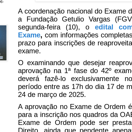
6-
A coordenação nacional do Exame d
a Fundação Getulio Vargas (FGV)
segunda-feira (10), o
edital co
Exame
,
com informações completas 
prazo para inscrições de reaproveit
exame.
O examinando que desejar reaprove
aprovação na 1ª fase do 42º exa
deverá fazê-lo exclusivamente 
período entre as 17h do dia 17 de m
24 de março de 2025.
A aprovação no Exame de Ordem é r
para a inscrição nos quadros da O
Exame de Ordem pode ser presta
Direito, ainda que pendente apen