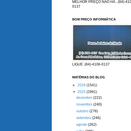
MELHOR PREÇO NÃO HÁ...(84)-410
0137
BOM PREÇO INFORMÁTICA
LIGUE: (84)-4106-0137
MATÉRIAS DO BLOG
►
2026
(1541)
▼
2025
(2991)
dezembro
(222)
novembro
(240)
outubro
(276)
setembro
(246)
agosto
(262)