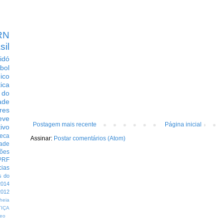
RN
sil
idó
bol
dico
tica
 do
ade
res
eve
Postagem mais recente
Página inicial
ivo
eca
Assinar:
Postar comentários (Atom)
dade
ções
PRF
cias
s do
014
012
heia
TIÇA
eo