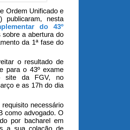
e Ordem Unificado e
 publicaram, nesta
mplementar do 43º
sobre a abertura do
amento da 1ª fase do
itar o resultado de
me para o 43º exame
no site da FGV, no
arço e as 17h do dia
equisito necessário
AB como advogado. O
do por bacharel em
as a sua colação de