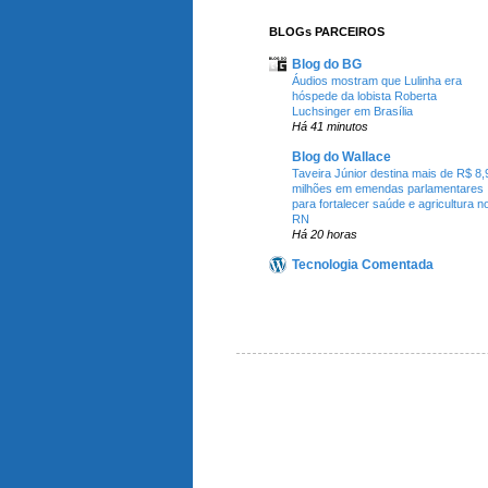
BLOGs PARCEIROS
Blog do BG
Áudios mostram que Lulinha era
hóspede da lobista Roberta
Luchsinger em Brasília
Há 41 minutos
Blog do Wallace
Taveira Júnior destina mais de R$ 8,
milhões em emendas parlamentares
para fortalecer saúde e agricultura n
RN
Há 20 horas
Tecnologia Comentada