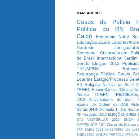
MARCADORES
Casos de Polícia
Política do RN
Bra
Caicó
Economia
Natal
Ser
Educação/Saúde
Esportes/Fute
Nordeste
Justiça/Jurí
Concurso
Cultura/Lazer
Polí
do Brasil
Internacional
Jardim
Seridó
Eleição 2012
Publicid
TRT/MPRN
Professo
Segurança Pública
Chuva
Gr
Loterias
Estágio/Processo Selet
PB
Religião
Notícias do Brasil
S
TRE/RN
Humor
Bancos
Dilma
Utili
Pública
TCE/RN
TRE/TSE/Elei
2012
Aniversariante do dia...
I
Exame de Ordem da OAB
Notí
Gerais
JFRN
Fórmula 1
TSE
Notícia
RN
Vestibular 2013
ELEIÇÕES
ENEM 2
STJ
VESTIBULAR 2015
ENEM 2
MPF/RN
STF
TST
Charge do Dia
Lua c
TRF
ENEM 2013
MINISTÉRIO DA JUS
ENEM 2O15
OAB/RN
PRF
TCJU
UFRN
Víd