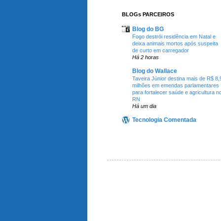
BLOGs PARCEIROS
Blog do BG
Fogo destrói residência em Natal e
deixa animais mortos após suspeita
de curto em carregador
Há 2 horas
Blog do Wallace
Taveira Júnior destina mais de R$ 8,
milhões em emendas parlamentares
para fortalecer saúde e agricultura n
RN
Há um dia
Tecnologia Comentada