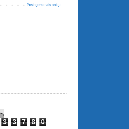
Postagem mais antiga
3
3
7
8
0