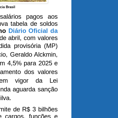
cia Brasil
salários pagos aos
ova tabela de soldos
no
Diário Oficial da
de abril, com valores
ida provisória (MP)
io, Geraldo Alckmin,
 em 4,5% para 2025 e
gamento dos valores
 em vigor da Lei
inda aguarda sanção
ilva.
mite de R$ 3 bilhões
 cargos, funções e