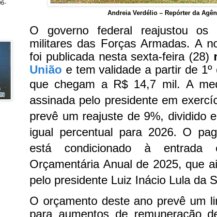
6-
Andreia Verdélio – Repórter da Agên
O governo federal reajustou os 
militares das Forças Armadas. A n
foi publicada nesta sexta-feira (28)
União
e tem validade a partir de 1º 
que chegam a R$ 14,7 mil.
A med
assinada pelo presidente em exercíc
prevê um reajuste de 9%, dividido
igual percentual para 2026. O pa
está condicionado à entrada
Orçamentária Anual de 2025, que a
pelo presidente Luiz Inácio Lula da S
O orçamento deste ano prevê um li
para aumentos de remuneração de