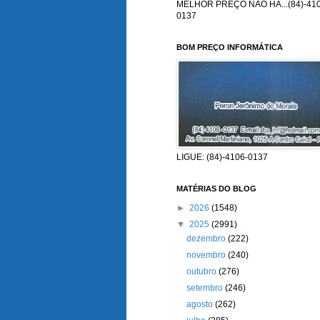
MELHOR PREÇO NÃO HÁ...(84)-410
0137
BOM PREÇO INFORMÁTICA
LIGUE: (84)-4106-0137
MATÉRIAS DO BLOG
►
2026
(1548)
▼
2025
(2991)
dezembro
(222)
novembro
(240)
outubro
(276)
setembro
(246)
agosto
(262)