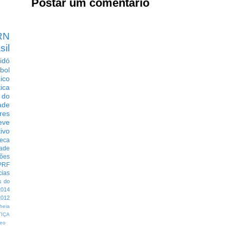
Postar um comentário
RN
sil
idó
bol
dico
tica
 do
ade
res
eve
ivo
eca
dade
ções
PRF
cias
s do
014
012
heia
TIÇA
eo