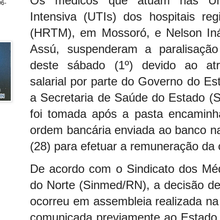
Os médicos que atuam nas Uni
6-
Intensiva (UTIs) dos hospitais reg
(HRTM), em Mossoró, e Nelson In
Assú, suspenderam a paralisação
deste sábado (1º) devido ao at
salarial por parte do Governo do E
a Secretaria de Saúde do Estado (
foi tomada após a pasta encaminh
ordem bancária enviada ao banco na 
(28) para efetuar a remuneração da 
De acordo com o Sindicato dos Mé
do Norte (Sinmed/RN), a decisão de 
ocorreu em assembleia realizada na s
comunicada previamente ao Estado.