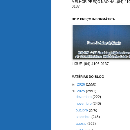
MELHOR PREÇO NÃO HÁ...(84)-410
0137
BOM PREÇO INFORMÁTICA
LIGUE: (84)-4106-0137
MATÉRIAS DO BLOG
►
2026
(1550)
▼
2025
(2991)
dezembro
(222)
novembro
(240)
outubro
(276)
setembro
(246)
agosto
(262)