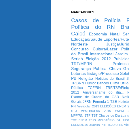
MARCADORES
Casos de Polícia
Política do RN
Bra
Caicó
Economia
Natal
Ser
Educação/Saúde
Esportes/Fute
Nordeste
Justiça/Jurí
Concurso
Cultura/Lazer
Polí
do Brasil
Internacional
Jardim
Seridó
Eleição 2012
Publicid
TRT/MPRN
Professo
Segurança Pública
Chuva
Gr
Loterias
Estágio/Processo Selet
PB
Religião
Notícias do Brasil
S
TRE/RN
Humor
Bancos
Dilma
Utili
Pública
TCE/RN
TRE/TSE/Elei
2012
Aniversariante do dia...
I
Exame de Ordem da OAB
Notí
Gerais
JFRN
Fórmula 1
TSE
Notícia
RN
Vestibular 2013
ELEIÇÕES
ENEM 2
STJ
VESTIBULAR 2015
ENEM 2
MPF/RN
STF
TST
Charge do Dia
Lua c
TRF
ENEM 2013
MINISTÉRIO DA JUS
ENEM 2O15
OAB/RN
PRF
TCJU
UFRN
Víd