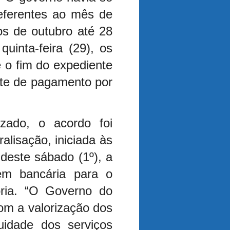
referentes ao mês de
os de outubro até 28
quinta-feira (29), os
é o fim do expediente
nte de pagamento por
zado, o acordo foi
alisação, iniciada às
deste sábado (1º), a
em bancária para o
oria. “O Governo do
om a valorização dos
uidade dos serviços