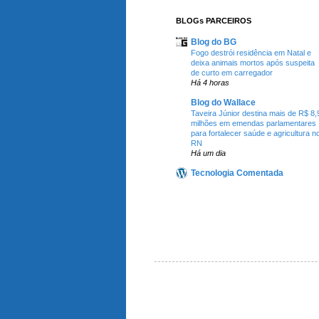
BLOGs PARCEIROS
Blog do BG
Fogo destrói residência em Natal e
deixa animais mortos após suspeita
de curto em carregador
Há 4 horas
Blog do Wallace
Taveira Júnior destina mais de R$ 8,
milhões em emendas parlamentares
para fortalecer saúde e agricultura n
RN
Há um dia
Tecnologia Comentada