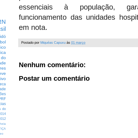
essenciais à população, ga
funcionamento das unidades hospit
RN
em nota.
sil
idó
bol
Postado por
Miquéas Capuxu
às
01 março
dico
tica
 do
ade
Nenhum comentário:
res
eve
Postar um comentário
ivo
eca
dade
ções
PRF
cias
s do
014
012
heia
TIÇA
eo