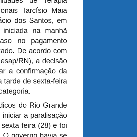
dades de Terapia
ionais Tarcísio Maia
ácio dos Santos, em
 iniciada na manhã
raso no pagamento
stado. De acordo com
Sesap/RN), a decisão
ar a confirmação da
tarde de sexta-feira
categoria.
dicos do Rio Grande
iniciar a paralisação
exta-feira (28) e foi
 O governo havia se