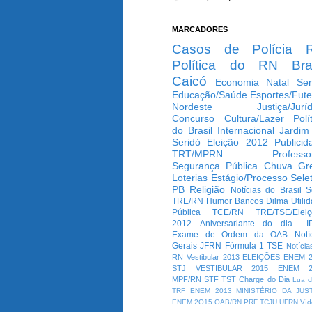
MARCADORES
Casos de Polícia
Política do RN
Bra
Caicó
Economia
Natal
Ser
Educação/Saúde
Esportes/Fute
Nordeste
Justiça/Jurí
Concurso
Cultura/Lazer
Polí
do Brasil
Internacional
Jardim
Seridó
Eleição 2012
Publicid
TRT/MPRN
Professo
Segurança Pública
Chuva
Gr
Loterias
Estágio/Processo Selet
PB
Religião
Notícias do Brasil
S
TRE/RN
Humor
Bancos
Dilma
Utili
Pública
TCE/RN
TRE/TSE/Elei
2012
Aniversariante do dia...
I
Exame de Ordem da OAB
Notí
Gerais
JFRN
Fórmula 1
TSE
Notícia
RN
Vestibular 2013
ELEIÇÕES
ENEM 2
STJ
VESTIBULAR 2015
ENEM 2
MPF/RN
STF
TST
Charge do Dia
Lua c
TRF
ENEM 2013
MINISTÉRIO DA JUS
ENEM 2O15
OAB/RN
PRF
TCJU
UFRN
Víd