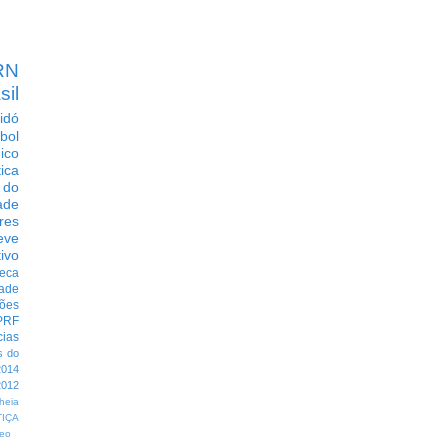
RN
sil
idó
bol
dico
tica
 do
ade
res
eve
ivo
eca
dade
ções
PRF
cias
s do
014
012
heia
TIÇA
eo