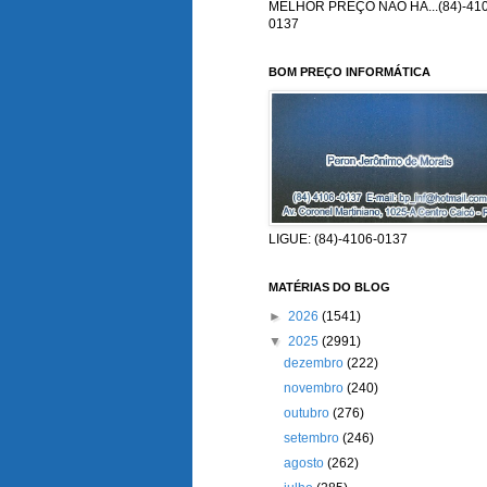
MELHOR PREÇO NÃO HÁ...(84)-410
0137
BOM PREÇO INFORMÁTICA
LIGUE: (84)-4106-0137
MATÉRIAS DO BLOG
►
2026
(1541)
▼
2025
(2991)
dezembro
(222)
novembro
(240)
outubro
(276)
setembro
(246)
agosto
(262)