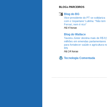
BLOGs PARCEIROS
Blog do BG
Vice-presidente do PT se solidariza
com o ‘espartano’ Lulinha: “Não tem
Ferrari, nem é rico”
Há 4 horas
Blog do Wallace
Taveira Júnior destina mais de R$ 8,
milhões em emendas parlamentares
para fortalecer saúde e agricultura n
RN
Há 14 horas
Tecnologia Comentada