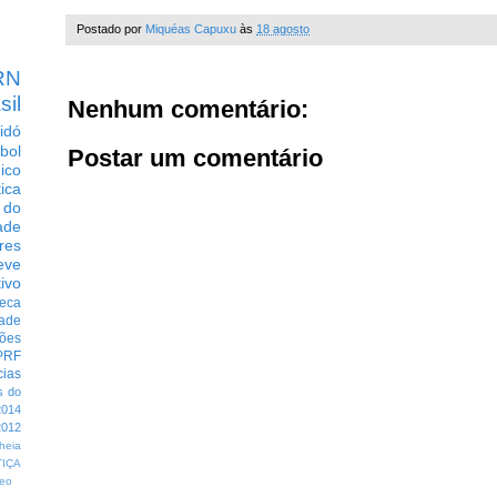
Postado por
Miquéas Capuxu
às
18 agosto
RN
sil
Nenhum comentário:
idó
bol
Postar um comentário
dico
tica
 do
ade
res
eve
ivo
eca
dade
ções
PRF
cias
s do
014
012
heia
TIÇA
eo