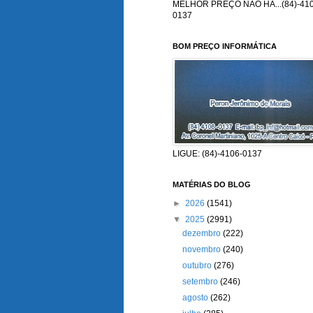
MELHOR PREÇO NÃO HÁ...(84)-410
0137
BOM PREÇO INFORMÁTICA
LIGUE: (84)-4106-0137
MATÉRIAS DO BLOG
►
2026
(1541)
▼
2025
(2991)
dezembro
(222)
novembro
(240)
outubro
(276)
setembro
(246)
agosto
(262)