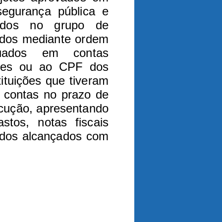
egurança pública e
vados no grupo de
ados mediante ordem
tuados em contas
ções ou ao CPF dos
tituições que tiveram
r contas no prazo de
ecução, apresentando
stos, notas fiscais
tados alcançados com