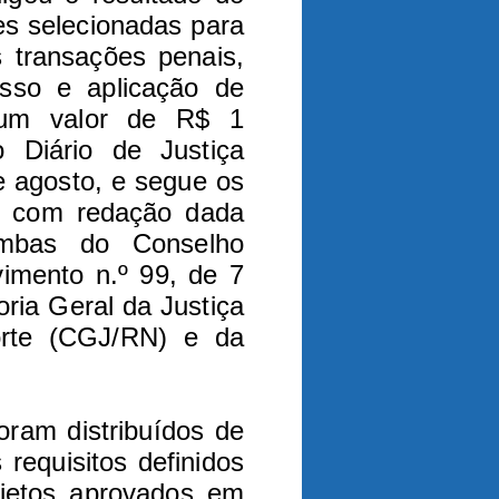
ões selecionadas para
s transações penais,
esso e aplicação de
 um valor de R$ 1
o Diário de Justiça
e agosto, e segue os
, com redação dada
ambas do Conselho
vimento n.º 99, de 7
ria Geral da Justiça
rte (CGJ/RN) e da
oram distribuídos de
requisitos definidos
ojetos aprovados em