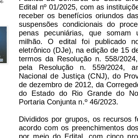
6-
Edital nº 01/2025, com as instituiç
receber os benefícios oriundos da
suspensões condicionais do proc
penas pecuniárias, que somam
milhão.
O edital foi publicado n
eletrônico (DJe), na edição de 15 d
termos da Resolução n. 558/2024
pela Resolução n. 559/2024, 
Nacional de Justiça (CNJ), do Pro
de dezembro de 2012, da Corregedo
do Estado do Rio Grande do No
Portaria Conjunta n.º 46/2023.
Divididos por grupos, os recursos f
acordo com os preenchimentos dos 
por meio do Edital, com cinco pr