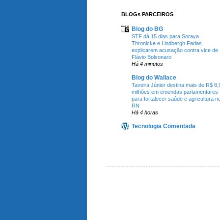
BLOGs PARCEIROS
Blog do BG
STF dá 15 dias para Soraya
Thronicke e Lindbergh Farias
explicarem acusação contra vice de
Flávio Bolsonaro
Há 4 minutos
Blog do Wallace
Taveira Júnior destina mais de R$ 8,
milhões em emendas parlamentares
para fortalecer saúde e agricultura n
RN
Há 4 horas
Tecnologia Comentada