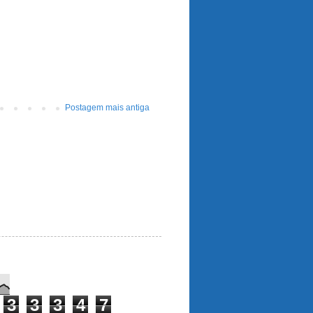
Postagem mais antiga
3
3
3
4
7