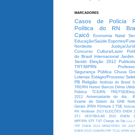
MARCADORES
Casos de Polícia
Política do RN
Bra
Caicó
Economia
Natal
Ser
Educação/Saúde
Esportes/Fute
Nordeste
Justiça/Jurí
Concurso
Cultura/Lazer
Polí
do Brasil
Internacional
Jardim
Seridó
Eleição 2012
Publicid
TRT/MPRN
Professo
Segurança Pública
Chuva
Gr
Loterias
Estágio/Processo Selet
PB
Religião
Notícias do Brasil
S
TRE/RN
Humor
Bancos
Dilma
Utili
Pública
TCE/RN
TRE/TSE/Elei
2012
Aniversariante do dia...
I
Exame de Ordem da OAB
Notí
Gerais
JFRN
Fórmula 1
TSE
Notícia
RN
Vestibular 2013
ELEIÇÕES
ENEM 2
STJ
VESTIBULAR 2015
ENEM 2
MPF/RN
STF
TST
Charge do Dia
Lua c
TRF
ENEM 2013
MINISTÉRIO DA JUS
ENEM 2O15
OAB/RN
PRF
TCJU
UFRN
Víd