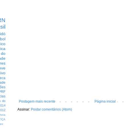
RN
sil
idó
bol
dico
tica
 do
ade
res
eve
ivo
eca
dade
ções
PRF
cias
s do
Postagem mais recente
Página inicial
014
Assinar:
Postar comentários (Atom)
012
heia
TIÇA
eo