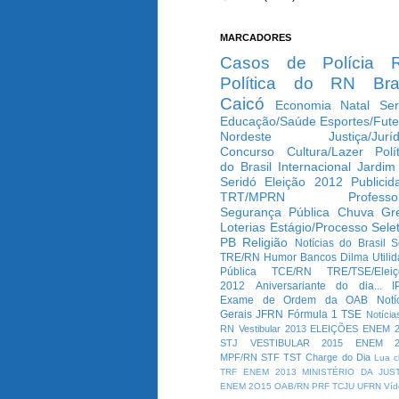
MARCADORES
Casos de Polícia
Política do RN
Bra
Caicó
Economia
Natal
Ser
Educação/Saúde
Esportes/Fute
Nordeste
Justiça/Jurí
Concurso
Cultura/Lazer
Polí
do Brasil
Internacional
Jardim
Seridó
Eleição 2012
Publicid
TRT/MPRN
Professo
Segurança Pública
Chuva
Gr
Loterias
Estágio/Processo Selet
PB
Religião
Notícias do Brasil
S
TRE/RN
Humor
Bancos
Dilma
Utili
Pública
TCE/RN
TRE/TSE/Elei
2012
Aniversariante do dia...
I
Exame de Ordem da OAB
Notí
Gerais
JFRN
Fórmula 1
TSE
Notícia
RN
Vestibular 2013
ELEIÇÕES
ENEM 2
STJ
VESTIBULAR 2015
ENEM 2
MPF/RN
STF
TST
Charge do Dia
Lua c
TRF
ENEM 2013
MINISTÉRIO DA JUS
ENEM 2O15
OAB/RN
PRF
TCJU
UFRN
Víd