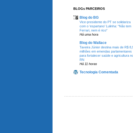
BLOGs PARCEIROS
Blog do BG
Vice-presidente do PT se solidariza
com o ‘espartano’ Lulinha: “Não tem
Ferrari, nem é rico”
Há uma hora
Blog do Wallace
Taveira Júnior destina mais de R$ 8,
milhões em emendas parlamentares
para fortalecer saúde e agricultura n
RN
Há 11 horas
Tecnologia Comentada