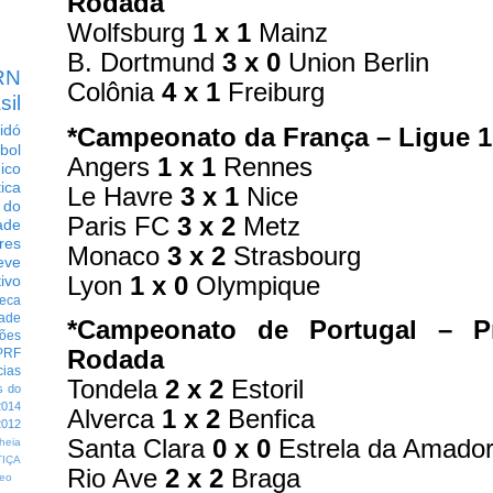
Rodada
Wolfsburg
1 x 1
Mainz
B. Dortmund
3 x 0
Union Berlin
RN
Colônia
4 x 1
Freiburg
sil
idó
*Campeonato da França – Ligue 1
bol
Angers
1 x 1
Rennes
dico
tica
Le Havre
3 x 1
Nice
 do
Paris FC
3 x 2
Metz
ade
res
Monaco
3 x 2
Strasbourg
eve
Lyon
1 x 0
Olympique
ivo
eca
dade
*Campeonato de Portugal – Pr
ções
Rodada
PRF
cias
Tondela
2 x 2
Estoril
s do
014
Alverca
1 x 2
Benfica
012
Santa Clara
0 x 0
Estrela da Amado
heia
TIÇA
Rio Ave
2 x 2
Braga
eo