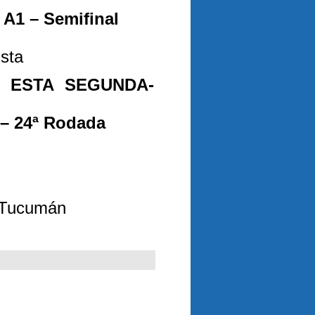
A1 – Semifinal
ista
 ESTA SEGUNDA-
 – 24ª Rodada
o Tucumán