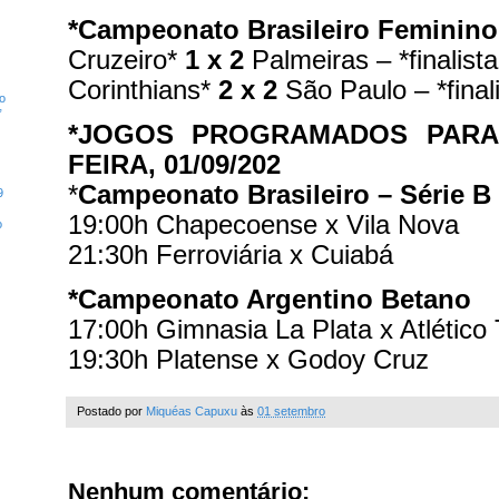
*Campeonato Brasileiro Feminino 
Cruzeiro*
1 x 2
Palmeiras – *finalista
Corinthians*
2 x 2
São Paulo – *final
mo
”
*JOGOS PROGRAMADOS PARA
FEIRA, 01/09/202
*
Campeonato Brasileiro – Série B
9
19:00h Chapecoense x Vila Nova
o
21:30h Ferroviária x Cuiabá
*Campeonato Argentino Betano
17:00h Gimnasia La Plata x Atlétic
19:30h Platense x Godoy Cruz
Postado por
Miquéas Capuxu
às
01 setembro
Nenhum comentário: