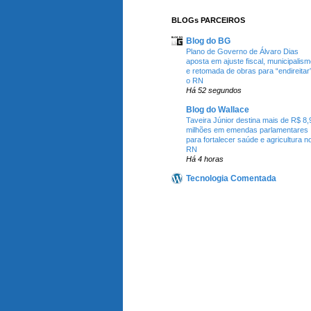
BLOGs PARCEIROS
Blog do BG
Plano de Governo de Álvaro Dias
aposta em ajuste fiscal, municipalis
e retomada de obras para “endireitar
o RN
Há 52 segundos
Blog do Wallace
Taveira Júnior destina mais de R$ 8,
milhões em emendas parlamentares
para fortalecer saúde e agricultura n
RN
Há 4 horas
Tecnologia Comentada