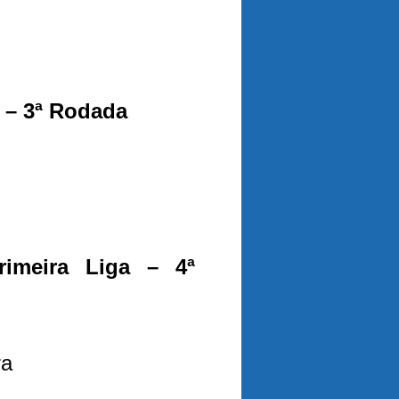
 – 3ª Rodada
imeira Liga – 4ª
ra