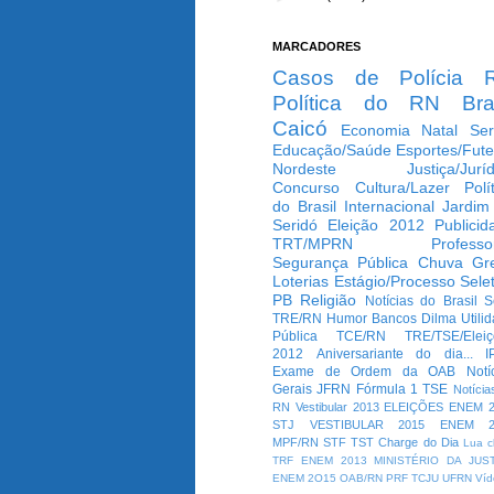
MARCADORES
Casos de Polícia
Política do RN
Bra
Caicó
Economia
Natal
Ser
Educação/Saúde
Esportes/Fute
Nordeste
Justiça/Jurí
Concurso
Cultura/Lazer
Polí
do Brasil
Internacional
Jardim
Seridó
Eleição 2012
Publicid
TRT/MPRN
Professo
Segurança Pública
Chuva
Gr
Loterias
Estágio/Processo Selet
PB
Religião
Notícias do Brasil
S
TRE/RN
Humor
Bancos
Dilma
Utili
Pública
TCE/RN
TRE/TSE/Elei
2012
Aniversariante do dia...
I
Exame de Ordem da OAB
Notí
Gerais
JFRN
Fórmula 1
TSE
Notícia
RN
Vestibular 2013
ELEIÇÕES
ENEM 2
STJ
VESTIBULAR 2015
ENEM 2
MPF/RN
STF
TST
Charge do Dia
Lua c
TRF
ENEM 2013
MINISTÉRIO DA JUS
ENEM 2O15
OAB/RN
PRF
TCJU
UFRN
Víd