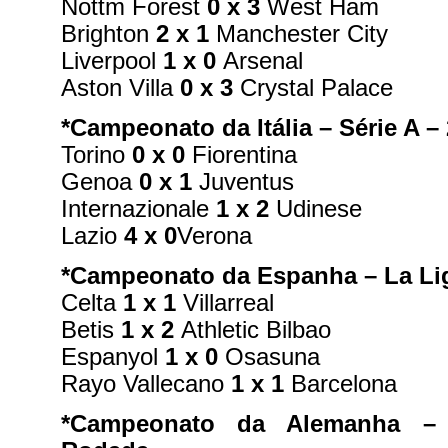
Nottm Forest
0 x 3
West Ham
Brighton
2 x 1
Manchester City
Liverpool
1 x 0
Arsenal
Aston Villa
0 x 3
Crystal Palace
*Campeonato da Itália – Série A –
Torino
0 x 0
Fiorentina
Genoa
0 x 1
Juventus
Internazionale
1 x 2
Udinese
Lazio
4 x 0
Verona
*Campeonato da Espanha – La Li
Celta
1 x 1
Villarreal
Betis
1 x 2
Athletic Bilbao
Espanyol
1 x 0
Osasuna
Rayo Vallecano
1 x 1
Barcelona
*Campeonato da Alemanha – 