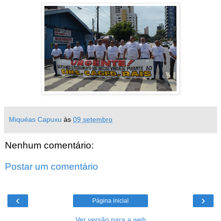
Miquéas Capuxu
às
09 setembro
Nenhum comentário:
Postar um comentário
‹
›
Página inicial
Ver versão para a web