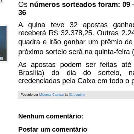
6-
Os
números sorteados foram: 09 – 
36
A quina teve 32 apostas ganh
receberá R$ 32.378,25. Outras 2.2
quadra e irão ganhar um prêmio d
próximo sorteio será na quinta-feira 
As apostas podem ser feitas até
Brasília) do dia do sorteio, n
credenciadas pela Caixa em todo o pa
Postado por
Miquéas Capuxu
às
01 outubro
Nenhum comentário:
Postar um comentário