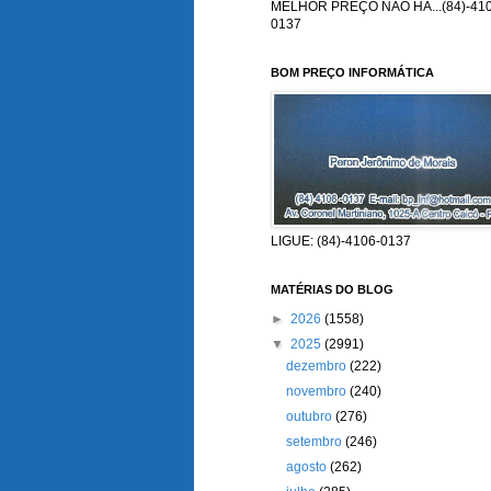
MELHOR PREÇO NÃO HÁ...(84)-410
0137
BOM PREÇO INFORMÁTICA
LIGUE: (84)-4106-0137
MATÉRIAS DO BLOG
►
2026
(1558)
▼
2025
(2991)
dezembro
(222)
novembro
(240)
outubro
(276)
setembro
(246)
agosto
(262)