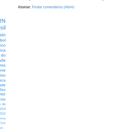
Assinar:
Postar comentários (Atom)
RN
sil
idó
bol
dico
tica
 do
ade
res
eve
ivo
eca
dade
ções
PRF
cias
s do
014
012
heia
TIÇA
eo