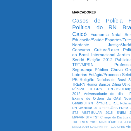
MARCADORES
Casos de Polícia
Política do RN
Bra
Caicó
Economia
Natal
Ser
Educação/Saúde
Esportes/Fute
Nordeste
Justiça/Jurí
Concurso
Cultura/Lazer
Polí
do Brasil
Internacional
Jardim
Seridó
Eleição 2012
Publicid
TRT/MPRN
Professo
Segurança Pública
Chuva
Gr
Loterias
Estágio/Processo Selet
PB
Religião
Notícias do Brasil
S
TRE/RN
Humor
Bancos
Dilma
Utili
Pública
TCE/RN
TRE/TSE/Elei
2012
Aniversariante do dia...
I
Exame de Ordem da OAB
Notí
Gerais
JFRN
Fórmula 1
TSE
Notícia
RN
Vestibular 2013
ELEIÇÕES
ENEM 2
STJ
VESTIBULAR 2015
ENEM 2
MPF/RN
STF
TST
Charge do Dia
Lua c
TRF
ENEM 2013
MINISTÉRIO DA JUS
ENEM 2O15
OAB/RN
PRF
TCJU
UFRN
Víd