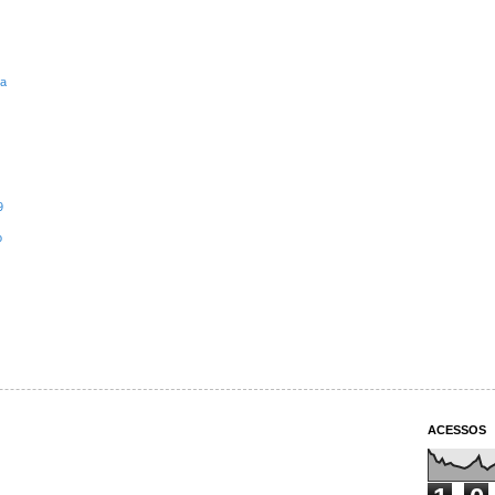
ta
9
o
ACESSOS