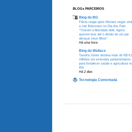
BLOGs PARCEIROS
Blog do BG
Flávio reage após Moraes negar visi
a Jair Bolsonaro no Dia dos Pais:
“Tiraram a liberdade dele. Agora
querem tirar até o direito de um pai
abraçar seus filhos”
Há uma hora
Blog do Wallace
Taveira Júnior destina mais de R$ 8,
milhões em emendas parlamentares
para fortalecer saúde e agricultura n
RN
Há 2 dias
Tecnologia Comentada