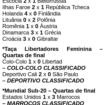
Escócia
2
x
1
Bielorrússia
Ilhas Faroe
2
x
1
República Tcheca
Holanda
4
x
0
Finlândia
Lituânia
0
x
2
Polônia
Romênia
1
x
0
Áustria
Dinamarca
3
x
1
Grécia
Croácia
3
x
0
Gibraltar
*Taça Libertadores Feminina –
Quartas de final
Colo-Colo
1
x
0
Libertad
– COLO-COLO CLASSIFICADO
Deportivo Cali
2
x
0
São Paulo
– DEPORTIVO CLASSIFICADO
*Mundial Sub-20 – Quartas de final
Estados Unidos
1
x
3
Marrocos
– MARROCOS CLASSIFICADO