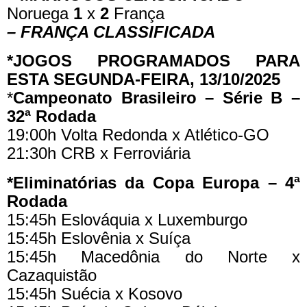
Noruega
1
x
2
França
– FRANÇA CLASSIFICADA
*JOGOS PROGRAMADOS PARA
ESTA SEGUNDA-FEIRA, 13/10/2025
*
Campeonato Brasileiro – Série B –
32ª Rodada
19:00h Volta Redonda x Atlético-GO
21:30h CRB x Ferroviária
*Eliminatórias da Copa Europa – 4ª
Rodada
15:45h Eslováquia x Luxemburgo
15:45h Eslovênia x Suíça
15:45h Macedônia do Norte x
Cazaquistão
15:45h Suécia x Kosovo