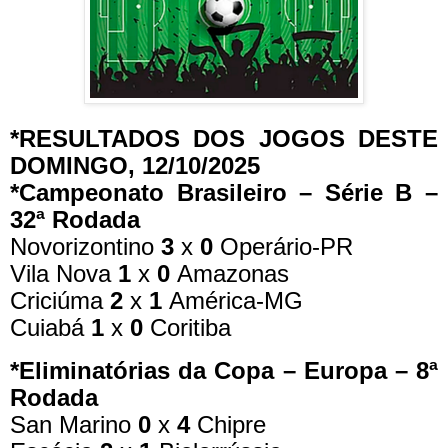
*RESULTADOS DOS JOGOS DESTE
DOMINGO, 12/10/2025
*Campeonato Brasileiro – Série B –
32ª Rodada
Novorizontino
3
x
0
Operário-PR
Vila Nova
1
x
0
Amazonas
Criciúma
2
x
1
América-MG
Cuiabá
1
x
0
Coritiba
*Eliminatórias da Copa – Europa – 8ª
Rodada
San Marino
0
x
4
Chipre