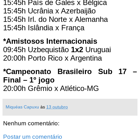
15:45h País de Gales x Bélgica
15:45h Ucrânia x Azerbaijão
15:45h Irl. do Norte x Alemanha
15:45h Islândia x França
*Amistosos Internacionais
09:45h Uzbequistão
1x2
Uruguai
20:00h Porto Rico x Argentina
*Campeonato Brasileiro Sub 17 –
Final – 1º jogo
20:00h Grêmio x Atlético-MG
Miquéas Capuxu
às
13 outubro
Nenhum comentário:
Postar um comentário