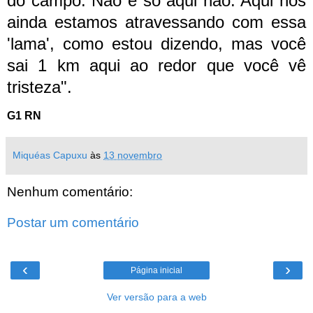
do campo. Não é só aqui não. Aqui nós
ainda estamos atravessando com essa
'lama', como estou dizendo, mas você
sai 1 km aqui ao redor que você vê
tristeza".
G1 RN
Miquéas Capuxu
às
13 novembro
Nenhum comentário:
Postar um comentário
‹
›
Página inicial
Ver versão para a web