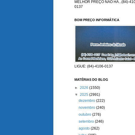
MELHOR PREÇO NÃO HÁ...(84)-410
0137
BOM PREÇO INFORMÁTICA
LIGUE: (84)-4106-0137
MATÉRIAS DO BLOG
►
2026
(1550)
▼
2025
(2991)
dezembro
(222)
novembro
(240)
outubro
(276)
setembro
(246)
agosto
(262)