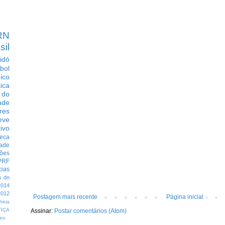
RN
sil
idó
bol
dico
tica
 do
ade
res
eve
ivo
eca
dade
ções
PRF
cias
s do
014
012
Postagem mais recente
Página inicial
heia
TIÇA
Assinar:
Postar comentários (Atom)
eo