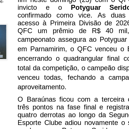
6-
invicto e o
Potyguar Seri
confirmado como vice. As duas 
acesso à Primeira Divisão de 2026
QFC um prêmio de R$ 40 mil, 
campeonato assegura ao Potyguar
em Parnamirim, o QFC venceu o B
encerrando o quadrangular final c
total da competição, o campeão disp
venceu todas, fechando a cam
aproveitamento.
O Baraúnas ficou com a terceira
três pontos na fase final e registr
quatro derrotas ao longo da Segu
Esporte Clube adiou novamente o