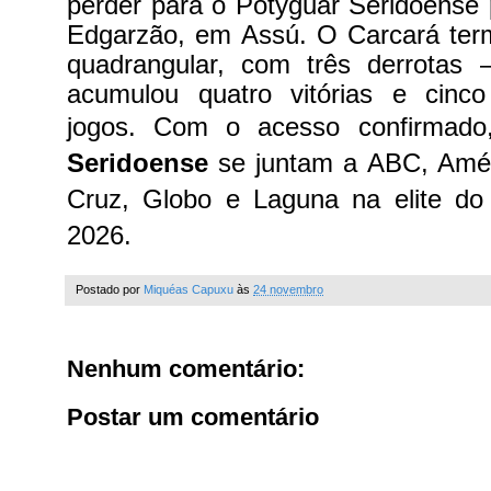
perder para o Potyguar Seridoense 
Edgarzão, em Assú. O Carcará term
quadrangular, com três derrota
acumulou quatro vitórias e cinc
jogos.
Com o acesso confirma
Seridoense
se juntam a ABC, Améri
Cruz, Globo e Laguna na elite do 
2026.
Postado por
Miquéas Capuxu
às
24 novembro
Nenhum comentário:
Postar um comentário