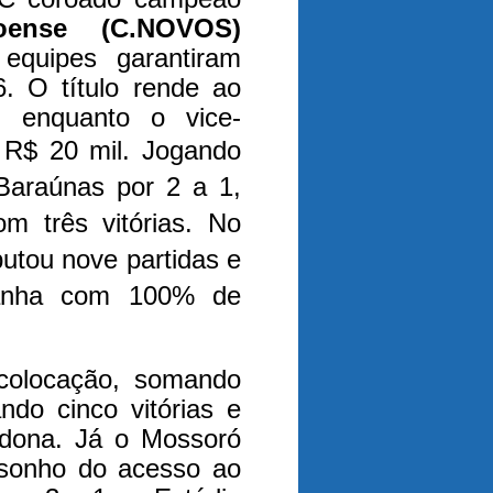
doense (C.NOVOS)
equipes garantiram
. O título rende ao
enquanto o vice-
 R$ 20 mil.
Jogando
araúnas por 2 a 1,
om três vitórias. No
utou nove partidas e
panha com 100% de
 colocação, somando
ando cinco vitórias e
ndona. Já o Mossoró
 sonho do acesso ao