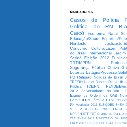
MARCADORES
Casos de Polícia
Política do RN
Bra
Caicó
Economia
Natal
Ser
Educação/Saúde
Esportes/Fute
Nordeste
Justiça/Jurí
Concurso
Cultura/Lazer
Polí
do Brasil
Internacional
Jardim
Seridó
Eleição 2012
Publicid
TRT/MPRN
Professo
Segurança Pública
Chuva
Gr
Loterias
Estágio/Processo Selet
PB
Religião
Notícias do Brasil
S
TRE/RN
Humor
Bancos
Dilma
Utili
Pública
TCE/RN
TRE/TSE/Elei
2012
Aniversariante do dia...
I
Exame de Ordem da OAB
Notí
Gerais
JFRN
Fórmula 1
TSE
Notícia
RN
Vestibular 2013
ELEIÇÕES
ENEM 2
STJ
VESTIBULAR 2015
ENEM 2
MPF/RN
STF
TST
Charge do Dia
Lua c
TRF
ENEM 2013
MINISTÉRIO DA JUS
ENEM 2O15
OAB/RN
PRF
TCJU
UFRN
Víd