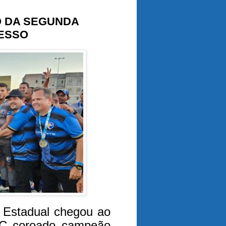
O DA SEGUNDA
CESSO
 Estadual chegou ao
FC coroado campeão