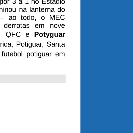
por 3 a 1 no Estádio
inou na lanterna do
s — ao todo, o MEC
o derrotas em nove
do, QFC e
Potyguar
ca, Potiguar, Santa
futebol potiguar em