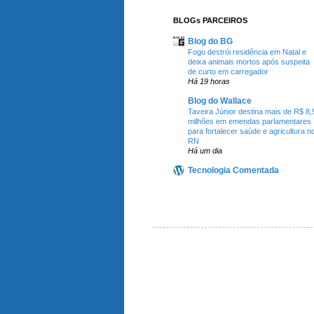
BLOGs PARCEIROS
Blog do BG
Fogo destrói residência em Natal e
deixa animais mortos após suspeita
de curto em carregador
Há 19 horas
Blog do Wallace
Taveira Júnior destina mais de R$ 8,
milhões em emendas parlamentares
para fortalecer saúde e agricultura n
RN
Há um dia
Tecnologia Comentada