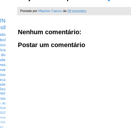
Postado por
Miquéas Capuxu
às
09 novembro
RN
sil
Nenhum comentário:
idó
bol
Postar um comentário
dico
tica
 do
ade
res
eve
ivo
eca
dade
ções
PRF
cias
s do
014
012
heia
TIÇA
eo