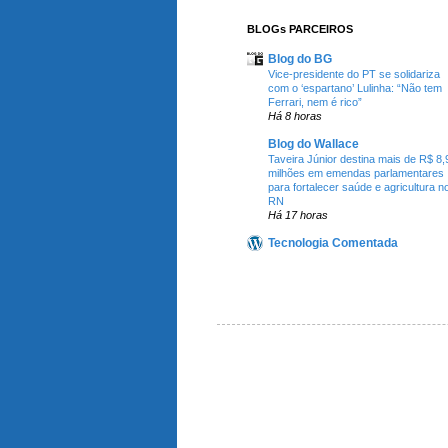
BLOGs PARCEIROS
Blog do BG
Vice-presidente do PT se solidariza
com o ‘espartano’ Lulinha: “Não tem
Ferrari, nem é rico”
Há 8 horas
Blog do Wallace
Taveira Júnior destina mais de R$ 8,
milhões em emendas parlamentares
para fortalecer saúde e agricultura n
RN
Há 17 horas
Tecnologia Comentada