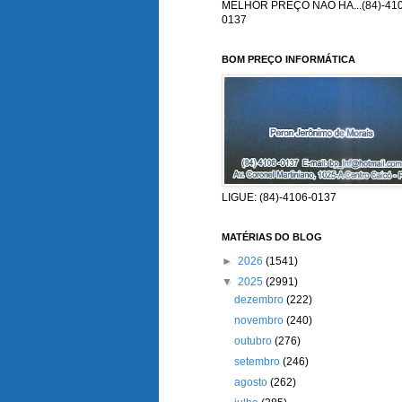
MELHOR PREÇO NÃO HÁ...(84)-410
0137
BOM PREÇO INFORMÁTICA
LIGUE: (84)-4106-0137
MATÉRIAS DO BLOG
►
2026
(1541)
▼
2025
(2991)
dezembro
(222)
novembro
(240)
outubro
(276)
setembro
(246)
agosto
(262)