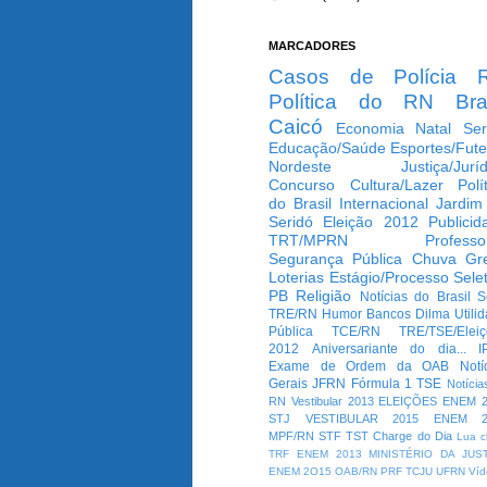
MARCADORES
Casos de Polícia
Política do RN
Bra
Caicó
Economia
Natal
Ser
Educação/Saúde
Esportes/Fute
Nordeste
Justiça/Jurí
Concurso
Cultura/Lazer
Polí
do Brasil
Internacional
Jardim
Seridó
Eleição 2012
Publicid
TRT/MPRN
Professo
Segurança Pública
Chuva
Gr
Loterias
Estágio/Processo Selet
PB
Religião
Notícias do Brasil
S
TRE/RN
Humor
Bancos
Dilma
Utili
Pública
TCE/RN
TRE/TSE/Elei
2012
Aniversariante do dia...
I
Exame de Ordem da OAB
Notí
Gerais
JFRN
Fórmula 1
TSE
Notícia
RN
Vestibular 2013
ELEIÇÕES
ENEM 2
STJ
VESTIBULAR 2015
ENEM 2
MPF/RN
STF
TST
Charge do Dia
Lua c
TRF
ENEM 2013
MINISTÉRIO DA JUS
ENEM 2O15
OAB/RN
PRF
TCJU
UFRN
Víd