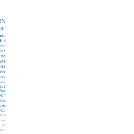
RN
sil
idó
bol
dico
tica
 do
ade
res
eve
ivo
eca
dade
ções
PRF
cias
s do
014
012
heia
TIÇA
eo