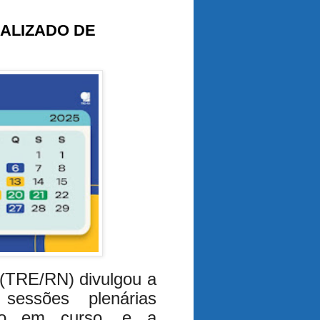
UALIZADO DE
 (TRE/RN) divulgou a
sessões plenárias
ro em curso, e a