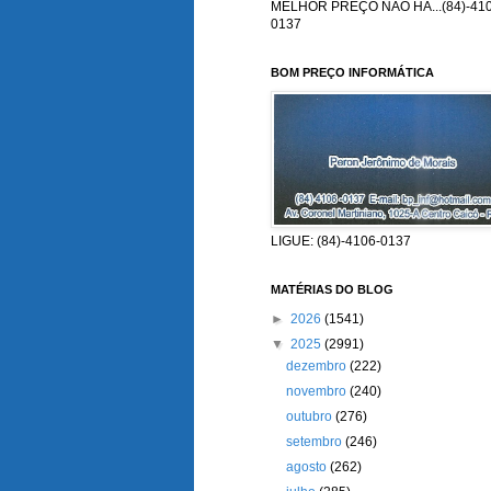
MELHOR PREÇO NÃO HÁ...(84)-410
0137
BOM PREÇO INFORMÁTICA
LIGUE: (84)-4106-0137
MATÉRIAS DO BLOG
►
2026
(1541)
▼
2025
(2991)
dezembro
(222)
novembro
(240)
outubro
(276)
setembro
(246)
agosto
(262)