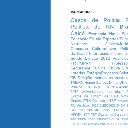
MARCADORES
Casos de Polícia
Política do RN
Bra
Caicó
Economia
Natal
Ser
Educação/Saúde
Esportes/Fute
Nordeste
Justiça/Jurí
Concurso
Cultura/Lazer
Polí
do Brasil
Internacional
Jardim
Seridó
Eleição 2012
Publicid
TRT/MPRN
Professo
Segurança Pública
Chuva
Gr
Loterias
Estágio/Processo Selet
PB
Religião
Notícias do Brasil
S
TRE/RN
Humor
Bancos
Dilma
Utili
Pública
TCE/RN
TRE/TSE/Elei
2012
Aniversariante do dia...
I
Exame de Ordem da OAB
Notí
Gerais
JFRN
Fórmula 1
TSE
Notícia
RN
Vestibular 2013
ELEIÇÕES
ENEM 2
STJ
VESTIBULAR 2015
ENEM 2
MPF/RN
STF
TST
Charge do Dia
Lua c
TRF
ENEM 2013
MINISTÉRIO DA JUS
ENEM 2O15
OAB/RN
PRF
TCJU
UFRN
Víd