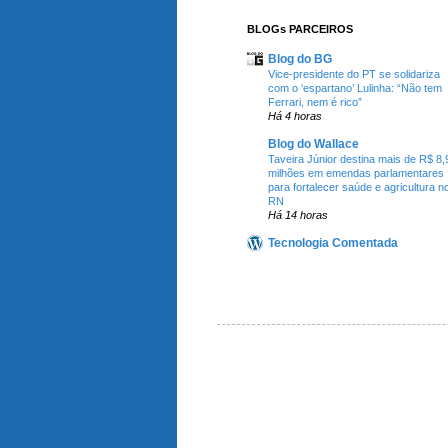
BLOGs PARCEIROS
Blog do BG
Vice-presidente do PT se solidariza
com o ‘espartano’ Lulinha: “Não tem
Ferrari, nem é rico”
Há 4 horas
Blog do Wallace
Taveira Júnior destina mais de R$ 8,
milhões em emendas parlamentares
para fortalecer saúde e agricultura n
RN
Há 14 horas
Tecnologia Comentada